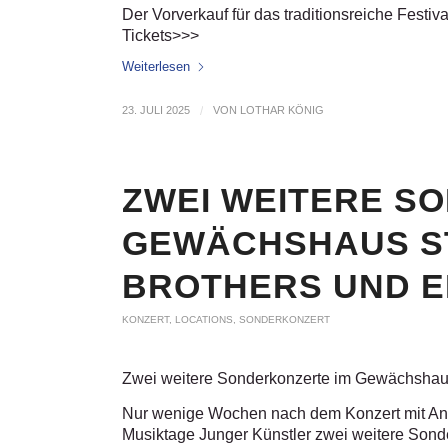
Der Vorverkauf für das traditionsreiche Festiv
Tickets>>>
Weiterlesen
23. JULI 2025
/
VON
LOTHAR KÖNIG
ZWEI WEITERE S
GEWÄCHSHAUS S
BROTHERS UND 
KONZERT
,
LOCATIONS
,
SONDERKONZERT
Zwei weitere Sonderkonzerte im Gewächshau
Nur wenige Wochen nach dem Konzert mit And
Musiktage Junger Künstler zwei weitere Sond