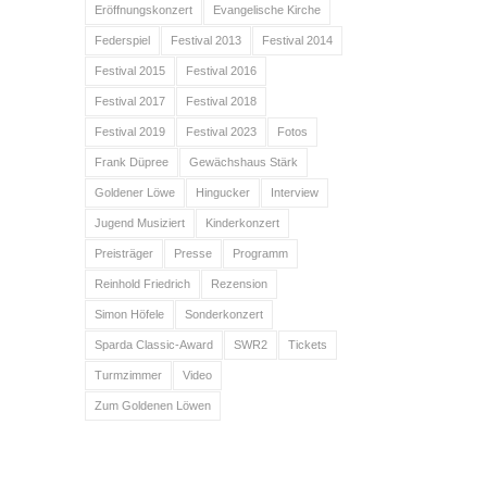
Eröffnungskonzert
Evangelische Kirche
Federspiel
Festival 2013
Festival 2014
Festival 2015
Festival 2016
Festival 2017
Festival 2018
Festival 2019
Festival 2023
Fotos
Frank Düpree
Gewächshaus Stärk
Goldener Löwe
Hingucker
Interview
Jugend Musiziert
Kinderkonzert
Preisträger
Presse
Programm
Reinhold Friedrich
Rezension
Simon Höfele
Sonderkonzert
Sparda Classic-Award
SWR2
Tickets
Turmzimmer
Video
Zum Goldenen Löwen