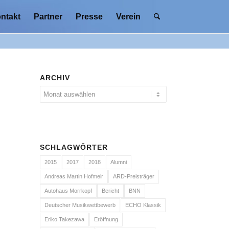
ntakt
Partner
Presse
Verein
ARCHIV
SCHLAGWÖRTER
2015
2017
2018
Alumni
Andreas Martin Hofmeir
ARD-Preisträger
Autohaus Morrkopf
Bericht
BNN
Deutscher Musikwettbewerb
ECHO Klassik
Eriko Takezawa
Eröffnung