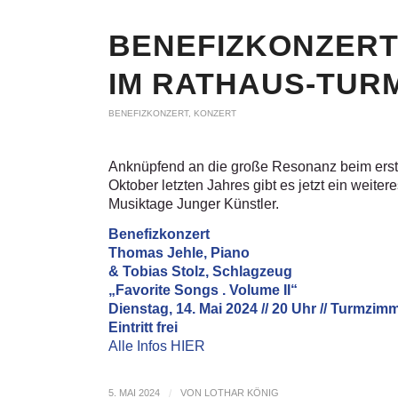
BENEFIZKONZERT 
IM RATHAUS-TUR
BENEFIZKONZERT
,
KONZERT
Anknüpfend an die große Resonanz beim erst
Oktober letzten Jahres gibt es jetzt ein weit
Musiktage Junger Künstler.
Benefizkonzert
Thomas Jehle, Piano
& Tobias Stolz, Schlagzeug
„Favorite Songs . Volume II“
Dienstag, 14. Mai 2024 // 20 Uhr // Turmzim
Eintritt frei
Alle Infos HIER
5. MAI 2024
/
VON
LOTHAR KÖNIG