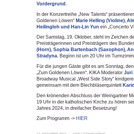
Vordergrund.
In der Konzertreihe „New Talents“ präsentiere
Goldenen Löwen“
Marie Helling (Violine), 
Heilingloh und Han-Lin Yun
ein „Concerto Vi
Der Samstag, 19. Oktober, steht im Zeichen d
Preisträgerinnen und Preisträgern des Bunde
(Horn), Sophia Bartenbach (Saxophon), An
Stradyna
. Beginn ist um 20 Uhr im Turmzimm
Für die jungen Gäste gibt es am Sonntag, den
„Zum Goldenen Löwen“. KIKA Moderator
Juri 
Broadway Musical „West Side Story“ kindgerech
gemeinsam mit dem Blechbläserquintett
Kari
Den krönenden Abschluss der Weingartner Mu
19 Uhr in der katholischen Kirche zu hören se
Jahres 2024, in dreifacher Besetzung!
Zum Programm ->
HIER
17. OKTOBER 2024
VON
LOTHAR KÖNIG