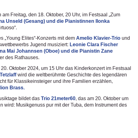
n am Freitag, den 18. Oktober, 20 Uhr, im Festsaal „Zum
Alma Unseld (Gesang) und die Pianistinnen Ilonka
rtuoso“.
es „Young Elites“-Konzerts mit dem
Amelio Klavier-Trio
und
swettbewerbs Jugend musiziert:
Leonie Clara Fischer
na Mai Johannsen (Oboe) und die Pianistin Zane
er des Rathauses.
 20. Oktober 2024, um 15 Uhr das Kinderkonzert im Festsaal
Tetzlaff
wird die weltberühmte Geschichte des legendären
t für Klassikeinsteiger und ihre Familien erzählen,
dion Brass.
siktage bildet das
Trio 21meter60
, das am 20. Oktober um
in wird: Musikgenuss pur mit der Tuba, dem Instrument des