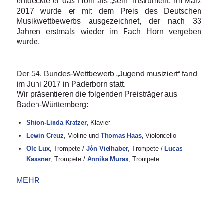
entdeckte er das Horn als „sein“ Instrument. Im März
2017 wurde er mit dem Preis des Deutschen
Musikwettbewerbs ausgezeichnet, der nach 33
Jahren erstmals wieder im Fach Horn vergeben
wurde.
Der 54. Bundes-Wettbewerb „Jugend musiziert“ fand
im Juni 2017 in Paderborn statt.
Wir präsentieren die folgenden Preisträger aus
Baden-Württemberg:
Shion-Linda Kratzer
, Klavier
Lewin Creuz
, Violine und
Thomas Haas,
Violoncello
Ole Lux
, Trompete /
Jón Vielhaber
, Trompete /
Lucas
Kassner
, Trompete /
Annika Muras
, Trompete
MEHR