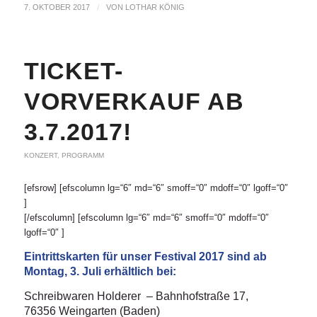
7. OKTOBER 2017
/
VON
LOTHAR KÖNIG
TICKET-
VORVERKAUF AB
3.7.2017!
KONZERT
,
PROGRAMM
[efsrow] [efscolumn lg=“6″ md=“6″ smoff=“0″ mdoff=“0″ lgoff=“0″
]
[/efscolumn] [efscolumn lg=“6″ md=“6″ smoff=“0″ mdoff=“0″
lgoff=“0″ ]
Eintrittskarten für unser Festival 2017 sind ab
Montag, 3. Juli erhältlich bei:
Schreibwaren Holderer – Bahnhofstraße 17,
76356 Weingarten (Baden)