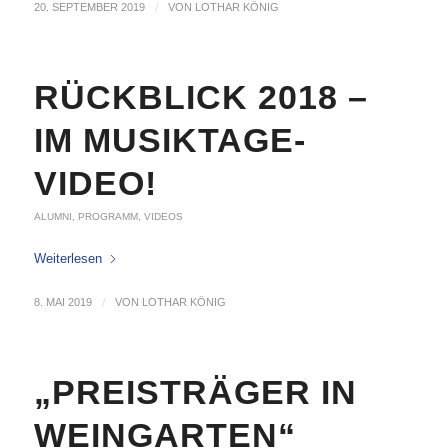
20. SEPTEMBER 2019
/
VON
LOTHAR KÖNIG
RÜCKBLICK 2018 –
IM MUSIKTAGE-
VIDEO!
ALUMNI
,
PROGRAMM
,
VIDEOS
Weiterlesen
8. MAI 2019
/
VON
LOTHAR KÖNIG
„PREISTRÄGER IN
WEINGARTEN“