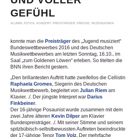
GEFÜHL
ALUMNI
,
FOTOS
,
KONZERT
,
PREISTRÄGER
,
PRESSE
,
REZENSIONEN
konnte man die
Preisträger
des „Jugend musiziert“
Bundeswettbewerbes 2016 und des Deutschen
Musikwettbewerbes am letzten Sonntag, 16.10., im
Saal „zum Goldenen Löwen“ erleben. So titelten die
BNN ihren Bericht gestern.
„Den brillantesten Auftritt hatte zweifellos die Cellistin
Raphaela Gromes
, Siegerin des Deutschen
Musikwettbewerb, begleitet von
Julian Riem
am
Klavier. ./. Der jüngste Interpret war
Darius
Finkbeiner
.
Der 16-jährige Posaunist wurde zusammen mit dem
zwei Jahre älteren
Kevin Dilper
am Klavier
Bundespreisträger. ./. Mit seiner Stimme und seinem
spitzbübisch-selbstbewussten Auftreten beeindruckte
der 17-jährige Tenor
Tom Volz
. Der mehrfache