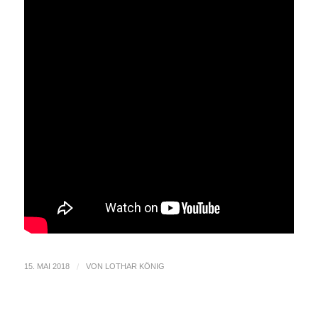
15. MAI 2018
/
VON
LOTHAR KÖNIG