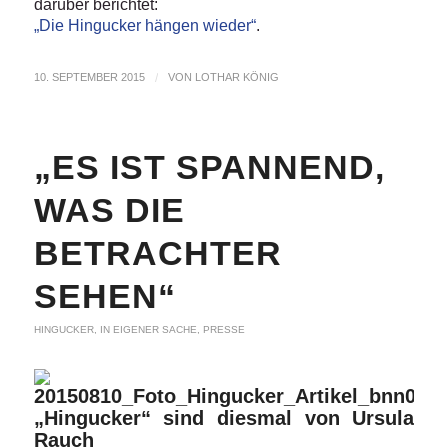
darüber berichtet:
„Die Hingucker hängen wieder“
.
10. SEPTEMBER 2015
/
VON
LOTHAR KÖNIG
„ES IST SPANNEND,
WAS DIE
BETRACHTER
SEHEN“
HINGUCKER
,
IN EIGENER SACHE
,
PRESSE
„Hingucker“ sind diesmal von Ursula
Rauch