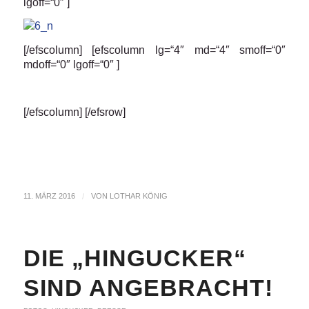
lgoff=“0″ ]
[/efscolumn] [efscolumn lg=“4″ md=“4″ smoff=“0″
mdoff=“0″ lgoff=“0″ ]
[/efscolumn] [/efsrow]
11. MÄRZ 2016
/
VON
LOTHAR KÖNIG
DIE „HINGUCKER“
SIND ANGEBRACHT!