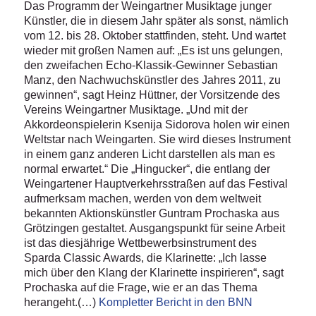
Das Programm der Weingartner Musiktage junger
Künstler, die in diesem Jahr später als sonst, nämlich
vom 12. bis 28. Oktober stattfinden, steht. Und wartet
wieder mit großen Namen auf: „Es ist uns gelungen,
den zweifachen Echo-Klassik-Gewinner Sebastian
Manz, den Nachwuchskünstler des Jahres 2011, zu
gewinnen“, sagt Heinz Hüttner, der Vorsitzende des
Vereins Weingartner Musiktage. „Und mit der
Akkordeonspielerin Ksenija Sidorova holen wir einen
Weltstar nach Weingarten. Sie wird dieses Instrument
in einem ganz anderen Licht darstellen als man es
normal erwartet.“ Die „Hingucker“, die entlang der
Weingartener Hauptverkehrsstraßen auf das Festival
aufmerksam machen, werden von dem weltweit
bekannten Aktionskünstler Guntram Prochaska aus
Grötzingen gestaltet. Ausgangspunkt für seine Arbeit
ist das diesjährige Wettbewerbsinstrument des
Sparda Classic Awards, die Klarinette: „Ich lasse
mich über den Klang der Klarinette inspirieren“, sagt
Prochaska auf die Frage, wie er an das Thema
herangeht.(…)
Kompletter Bericht in den BNN