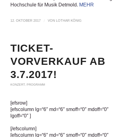
Hochschule für Musik Detmold.
MEHR
12. OKTOBER 2017
/
VON
LOTHAR KÖNIG
TICKET-
VORVERKAUF AB
3.7.2017!
KONZERT
,
PROGRAMM
[efsrow]
[efscolumn lg=“6″ md=“6″ smoff=“0″ mdoff=“0″
lgoff=“0″ ]
[/efscolumn]
[efscolumn lg=“6″ md=“6″ smoff=“0″ mdoff=“0″