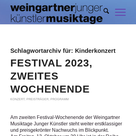
Schlagwortarchiv für:
Kinderkonzert
FESTIVAL 2023,
ZWEITES
WOCHENENDE
KONZERT
,
PREISTRÄGER
,
PROGRAMM
Am zweiten Festival-Wochenende der Weingartner
Musiktage Junger Künstler steht weiter erstklassiger
und preisgekrönter Nachwuchs im Blickpunkt.