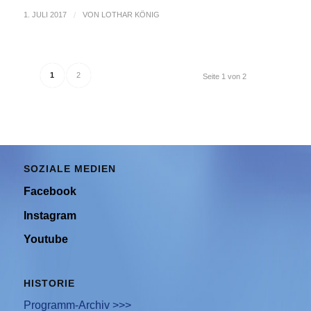
1. JULI 2017
/
VON
LOTHAR KÖNIG
1
2
Seite 1 von 2
SOZIALE MEDIEN
Facebook
Instagram
Youtube
HISTORIE
Programm-Archiv >>>