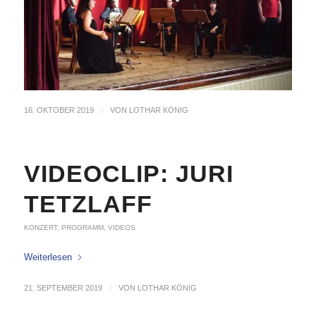
16. OKTOBER 2019
/
VON
LOTHAR KÖNIG
VIDEOCLIP: JURI
TETZLAFF
KONZERT
,
PROGRAMM
,
VIDEOS
Weiterlesen
21. SEPTEMBER 2019
/
VON
LOTHAR KÖNIG