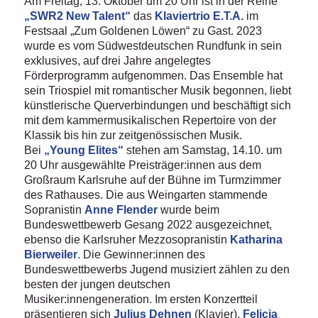
Am Freitag, 13. Oktober um 20 Uhr ist in der Reihe
„SWR2 New Talent“
das
Klaviertrio E.T.A.
im
Festsaal „Zum Goldenen Löwen“ zu Gast. 2023
wurde es vom Südwestdeutschen Rundfunk in sein
exklusives, auf drei Jahre angelegtes
Förderprogramm aufgenommen. Das Ensemble hat
sein Triospiel mit romantischer Musik begonnen, liebt
künstlerische Querverbindungen und beschäftigt sich
mit dem kammermusikalischen Repertoire von der
Klassik bis hin zur zeitgenössischen Musik.
Bei
„Young Elites“
stehen am Samstag, 14.10. um
20 Uhr ausgewählte Preisträger:innen aus dem
Großraum Karlsruhe auf der Bühne im Turmzimmer
des Rathauses. Die aus Weingarten stammende
Sopranistin
Anne Flender
wurde beim
Bundeswettbewerb Gesang 2022 ausgezeichnet,
ebenso die Karlsruher Mezzosopranistin
Katharina
Bierweiler
. Die Gewinner:innen des
Bundeswettbewerbs Jugend musiziert zählen zu den
besten der jungen deutschen
Musiker:innengeneration. Im ersten Konzertteil
präsentieren sich
Julius Dehnen
(Klavier),
Felicia