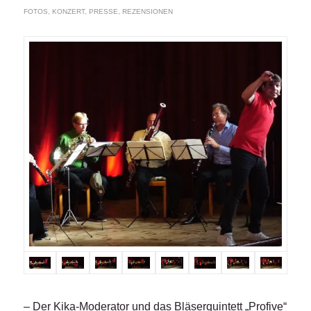
FOTOS
,
KONZERT
,
PRESSE
,
REZENSIONEN
– Der Kika-Moderator und das Bläserquintett „Profive“