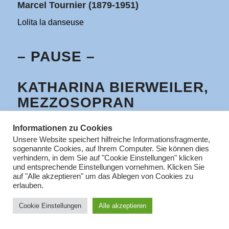
Marcel Tournier (1879-1951)
Lolita la danseuse
– PAUSE –
KATHARINA BIERWEILER,
MEZZOSOPRAN
ANNE FLENDER, SOPRAN
Informationen zu Cookies
AYALA ROSENBAUM,
Unsere Website speichert hilfreiche Informationsfragmente,
KLAVIER
sogenannte Cookies, auf Ihrem Computer. Sie können dies
verhindern, in dem Sie auf "Cookie Einstellungen" klicken
Gustav Mahler (1860-1911)
und entsprechende Einstellungen vornehmen. Klicken Sie
auf "Alle akzeptieren" um das Ablegen von Cookies zu
Lieder aus des Knaben Wunderhorn
erlauben.
Rheinlegendchen // Wer hat dies Liedlein erdacht
Cookie Einstellungen
Alle akzeptieren
Robert Schumann (1810-1856)