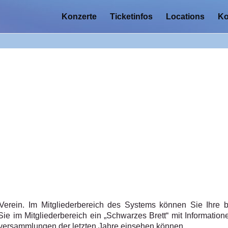
Konzerte
Ticketinfos
Locations
Ko
yVerein. Im Mitgliederbereich des Systems können Sie Ihre 
ie im Mitgliederbereich ein „Schwarzes Brett“ mit Information
rversammlungen der letzten Jahre einsehen können.