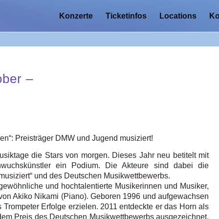
Konzerte
Ticketinfos
Locations
Ko
ober –
en“: Preisträger DMW und Jugend musiziert!
usiktage die Stars von morgen. Dieses Jahr neu betitelt mit
hwuchskünstler ein Podium. Die Akteure sind dabei die
musiziert“ und des Deutschen Musikwettbewerbs.
ewöhnliche und hochtalentierte Musikerinnen und Musiker,
rd von Akiko Nikami (Piano). Geboren 1996 und aufgewachsen
ls Trompeter Erfolge erzielen. 2011 entdeckte er das Horn als
t dem Preis des Deutschen Musikwettbewerbs ausgezeichnet,