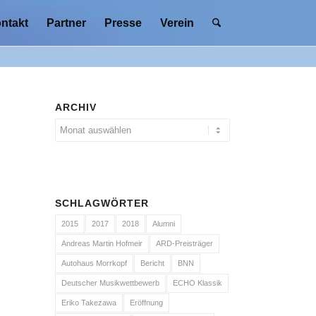
ntakt
Partner
Presse
Verein
ARCHIV
SCHLAGWÖRTER
2015
2017
2018
Alumni
Andreas Martin Hofmeir
ARD-Preisträger
Autohaus Morrkopf
Bericht
BNN
Deutscher Musikwettbewerb
ECHO Klassik
Eriko Takezawa
Eröffnung