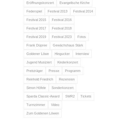
Eröffnungskonzert
Evangelische Kirche
Federspiel
Festival 2013
Festival 2014
Festival 2015
Festival 2016
Festival 2017
Festival 2018
Festival 2019
Festival 2023
Fotos
Frank Düpree
Gewächshaus Stärk
Goldener Löwe
Hingucker
Interview
Jugend Musiziert
Kinderkonzert
Preisträger
Presse
Programm
Reinhold Friedrich
Rezension
Simon Höfele
Sonderkonzert
Sparda Classic-Award
SWR2
Tickets
Turmzimmer
Video
Zum Goldenen Löwen