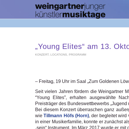
„Young Elites“ am 13. Okt
KONZERT
,
LOCATIONS
,
PROGRAMM
– Freitag, 19 Uhr im Saal „Zum Goldenen Löw
Seit vielen Jahren fördern die Weingartner M
“Young Elites”, erhalten ausgewählte Nac
Preisträger des Bundeswettbewerbs „Jugend 
Bei diesem Konzert überraschen ganz außerg
wie
Tillmann Höfs (Horn)
, der begleitet wi
in einer Musikerfamilie, konnte er zunächst a
„sein“ Instrument. Im März 2017 wurde er mi