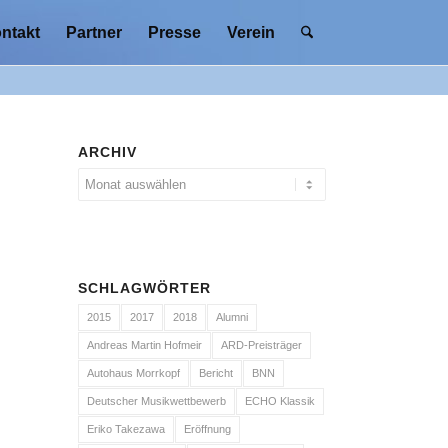
ntakt
Partner
Presse
Verein
ARCHIV
SCHLAGWÖRTER
2015
2017
2018
Alumni
Andreas Martin Hofmeir
ARD-Preisträger
Autohaus Morrkopf
Bericht
BNN
Deutscher Musikwettbewerb
ECHO Klassik
Eriko Takezawa
Eröffnung