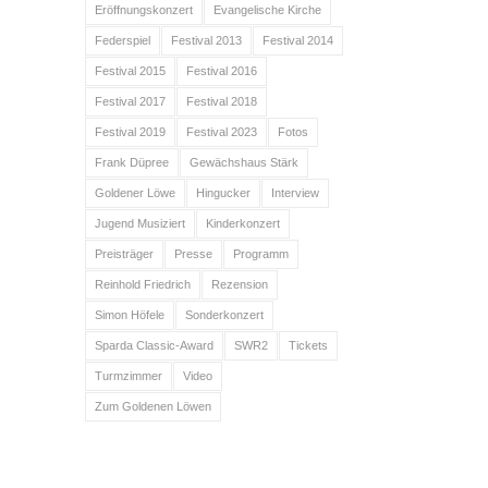
Eröffnungskonzert
Evangelische Kirche
Federspiel
Festival 2013
Festival 2014
Festival 2015
Festival 2016
Festival 2017
Festival 2018
Festival 2019
Festival 2023
Fotos
Frank Düpree
Gewächshaus Stärk
Goldener Löwe
Hingucker
Interview
Jugend Musiziert
Kinderkonzert
Preisträger
Presse
Programm
Reinhold Friedrich
Rezension
Simon Höfele
Sonderkonzert
Sparda Classic-Award
SWR2
Tickets
Turmzimmer
Video
Zum Goldenen Löwen