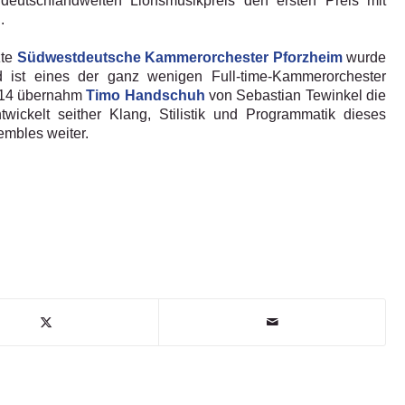
eutschlandweiten Lionsmusikpreis den ersten Preis mit
.
zte
Südwestdeutsche Kammerorchester Pforzheim
wurde
d ist eines der ganz wenigen Full-time-Kammerorchester
3/14 übernahm
Timo Handschuh
von Sebastian Tewinkel die
twickelt seither Klang, Stilistik und Programmatik dieses
embles weiter.