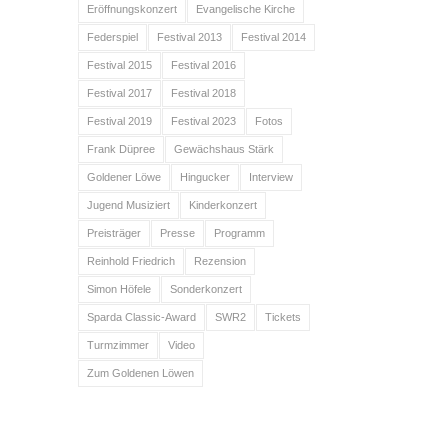
Eröffnungskonzert
Evangelische Kirche
Federspiel
Festival 2013
Festival 2014
Festival 2015
Festival 2016
Festival 2017
Festival 2018
Festival 2019
Festival 2023
Fotos
Frank Düpree
Gewächshaus Stärk
Goldener Löwe
Hingucker
Interview
Jugend Musiziert
Kinderkonzert
Preisträger
Presse
Programm
Reinhold Friedrich
Rezension
Simon Höfele
Sonderkonzert
Sparda Classic-Award
SWR2
Tickets
Turmzimmer
Video
Zum Goldenen Löwen