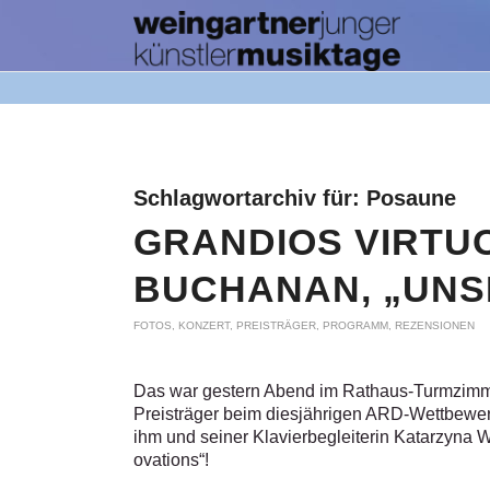
Schlagwortarchiv für:
Posaune
GRANDIOS VIRTUO
BUCHANAN, „UNS
FOTOS
,
KONZERT
,
PREISTRÄGER
,
PROGRAMM
,
REZENSIONEN
Das war gestern Abend im Rathaus-Turmzimme
Preisträger beim diesjährigen ARD-Wettbewe
ihm und seiner Klavierbegleiterin Katarzyna W
ovations“!