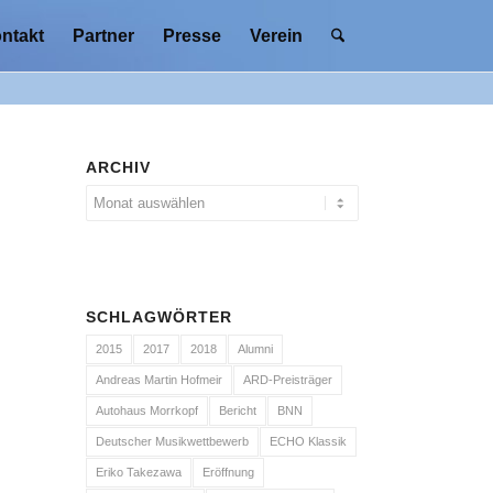
ntakt
Partner
Presse
Verein
ARCHIV
SCHLAGWÖRTER
2015
2017
2018
Alumni
Andreas Martin Hofmeir
ARD-Preisträger
Autohaus Morrkopf
Bericht
BNN
Deutscher Musikwettbewerb
ECHO Klassik
Eriko Takezawa
Eröffnung