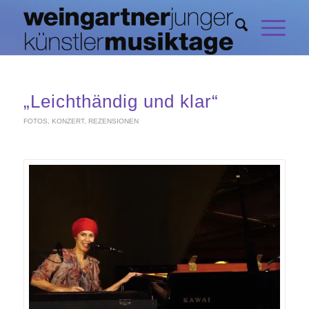
„Leichthändig und klar“
FOTOS
,
KONZERT
,
REZENSIONEN