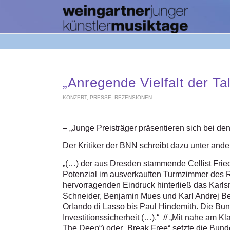
„Anregende Vielfalt der Ta
KONZERT
,
PRESSE
,
REZENSIONEN
– „Junge Preisträger präsentieren sich bei de
Der Kritiker der BNN schreibt dazu unter and
„(…) der aus Dresden stammende Cellist Fried
Potenzial im ausverkauften Turmzimmer des R
hervorragenden Eindruck hinterließ das Karlsr
Schneider, Benjamin Mues und Karl Andrej Bei
Orlando di Lasso bis Paul Hindemith. Die Bun
Investitionssicherheit (…).“ // „Mit nahe am Kl
The Deep“) oder „Break Free“ setzte die Bund