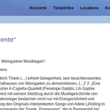
Konzerte
Ticketinfos
Locations
Ko
lente“
n Weingartner Musiktagen“.
erem:
rich Thiele (…) erhielt Gelegenheit, sein beachtenswertes
athauses von Weingarten zu demonstrieren. (…)“ // „Eine
uher A-Capella-Quartett (Penelope Gatidis, Lili-Sophie
er) mit seinem Streifzug durch die Musikgeschichte von
dessieger bestachen nicht nur mit Klangschönheit und
ang des Originals interpretierten Songs von Adele („Rolling In
essiegerin der Sparte „Popgesang“, die in Bammental bei