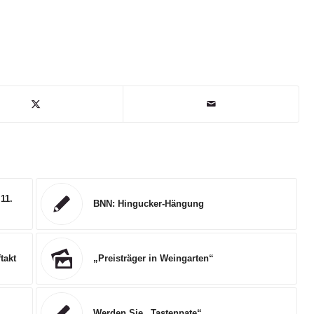
11.
BNN: Hingucker-Hängung
takt
„Preisträger in Weingarten“
Werden Sie „Tastenpate“