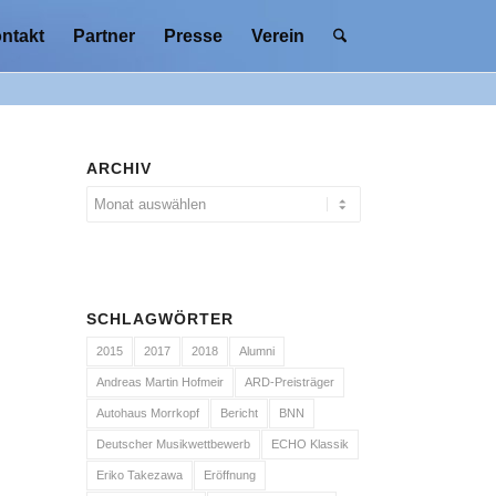
ntakt
Partner
Presse
Verein
ARCHIV
SCHLAGWÖRTER
2015
2017
2018
Alumni
Andreas Martin Hofmeir
ARD-Preisträger
Autohaus Morrkopf
Bericht
BNN
Deutscher Musikwettbewerb
ECHO Klassik
Eriko Takezawa
Eröffnung