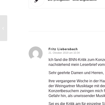
„Zwei Elefanten tanzen
im Walzertakt“
Fritz Liebersbach
21. Oktober 2019 um 10:34
sagte:
Ich fand die BNN-Kritik zum Konz
nachstehend mein Leserbrief vom
Sehr geehrte Damen und Herren,
Ihre vergangene Woche in der Har
der Weingartner Musiktage mit de
Konzertbesuchern zwingen mich fö
Gefahr hin, als unwissender Mus
Sei es die Kritik am für einzelne 