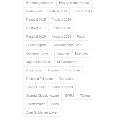
Eröffnungskonzert
Evangelische Kirche
Federspiel
Festival 2013
Festival 2014
Festival 2015
Festival 2016
Festival 2017
Festival 2018
Festival 2019
Festival 2023
Fotos
Frank Düpree
Gewächshaus Stärk
Goldener Löwe
Hingucker
Interview
Jugend Musiziert
Kinderkonzert
Preisträger
Presse
Programm
Reinhold Friedrich
Rezension
Simon Höfele
Sonderkonzert
Sparda Classic-Award
SWR2
Tickets
Turmzimmer
Video
Zum Goldenen Löwen