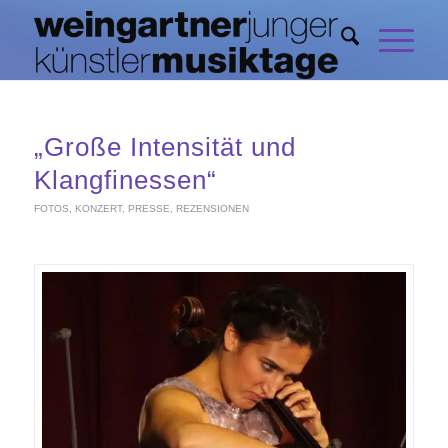
„Große Intensität und
Klangfinessen“
FOTOS
,
KONZERT
,
PRESSE
,
REZENSIONEN