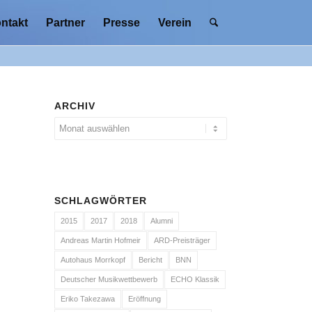
ntakt
Partner
Presse
Verein
ARCHIV
SCHLAGWÖRTER
2015
2017
2018
Alumni
Andreas Martin Hofmeir
ARD-Preisträger
Autohaus Morrkopf
Bericht
BNN
Deutscher Musikwettbewerb
ECHO Klassik
Eriko Takezawa
Eröffnung