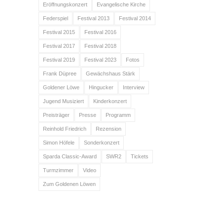
Eröffnungskonzert
Evangelische Kirche
Federspiel
Festival 2013
Festival 2014
Festival 2015
Festival 2016
Festival 2017
Festival 2018
Festival 2019
Festival 2023
Fotos
Frank Düpree
Gewächshaus Stärk
Goldener Löwe
Hingucker
Interview
Jugend Musiziert
Kinderkonzert
Preisträger
Presse
Programm
Reinhold Friedrich
Rezension
Simon Höfele
Sonderkonzert
Sparda Classic-Award
SWR2
Tickets
Turmzimmer
Video
Zum Goldenen Löwen