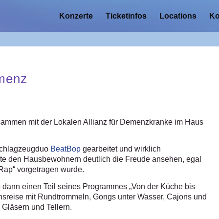
Konzerte
Ticketinfos
Locations
Ko
menz
sammen mit der Lokalen Allianz für Demenzkranke im Haus
 Schlagzeugduo
BeatBop
gearbeitet und wirklich
nnte den Hausbewohnern deutlich die Freude ansehen, egal
-Rap“ vorgetragen wurde.
o dann einen Teil seines Programmes „Von der Küche bis
nsreise mit Rundtrommeln, Gongs unter Wasser, Cajons und
 Gläsern und Tellern.