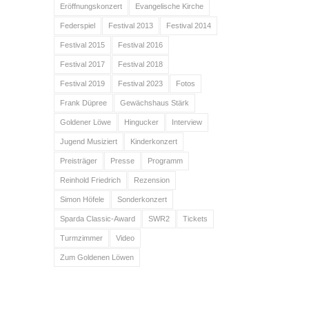
Eröffnungskonzert
Evangelische Kirche
Federspiel
Festival 2013
Festival 2014
Festival 2015
Festival 2016
Festival 2017
Festival 2018
Festival 2019
Festival 2023
Fotos
Frank Düpree
Gewächshaus Stärk
Goldener Löwe
Hingucker
Interview
Jugend Musiziert
Kinderkonzert
Preisträger
Presse
Programm
Reinhold Friedrich
Rezension
Simon Höfele
Sonderkonzert
Sparda Classic-Award
SWR2
Tickets
Turmzimmer
Video
Zum Goldenen Löwen