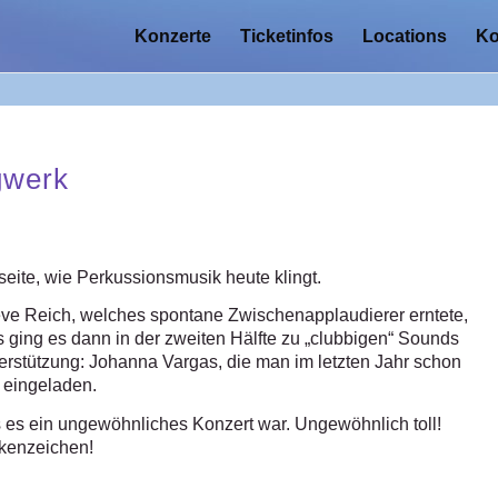
Konzerte
Ticketinfos
Locations
Ko
gwerk
seite, wie Perkussionsmusik heute klingt.
ve Reich, welches spontane Zwischenapplaudierer erntete,
s ging es dann in der zweiten Hälfte zu „clubbigen“ Sounds
terstützung: Johanna Vargas, die man im letzten Jahr schon
t eingeladen.
es ein ungewöhnliches Konzert war. Ungewöhnlich toll!
rkenzeichen!