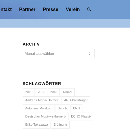
ntakt
Partner
Presse
Verein
ARCHIV
SCHLAGWÖRTER
2015
2017
2018
Alumni
Andreas Martin Hofmeir
ARD-Preisträger
Autohaus Morrkopf
Bericht
BNN
Deutscher Musikwettbewerb
ECHO Klassik
Eriko Takezawa
Eröffnung