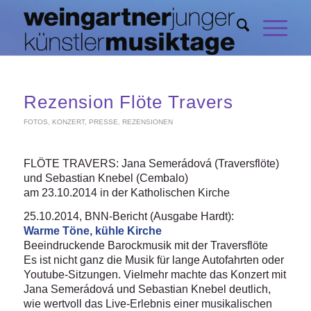
Rezension Flöte Travers
FOTOS
,
KONZERT
,
PRESSE
,
REZENSIONEN
FLÖTE TRAVERS: Jana Semerádová (Traversflöte)
und Sebastian Knebel (Cembalo)
am 23.10.2014 in der Katholischen Kirche
25.10.2014, BNN-Bericht (Ausgabe Hardt):
Warme Töne, kühle Kirche
Beeindruckende Barockmusik mit der Traversflöte
Es ist nicht ganz die Musik für lange Autofahrten oder
Youtube-Sitzungen. Vielmehr machte das Konzert mit
Jana Semerádová und Sebastian Knebel deutlich,
wie wertvoll das Live-Erlebnis einer musikalischen