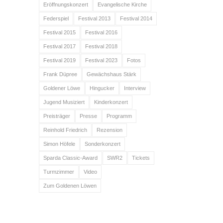
Eröffnungskonzert
Evangelische Kirche
Federspiel
Festival 2013
Festival 2014
Festival 2015
Festival 2016
Festival 2017
Festival 2018
Festival 2019
Festival 2023
Fotos
Frank Düpree
Gewächshaus Stärk
Goldener Löwe
Hingucker
Interview
Jugend Musiziert
Kinderkonzert
Preisträger
Presse
Programm
Reinhold Friedrich
Rezension
Simon Höfele
Sonderkonzert
Sparda Classic-Award
SWR2
Tickets
Turmzimmer
Video
Zum Goldenen Löwen