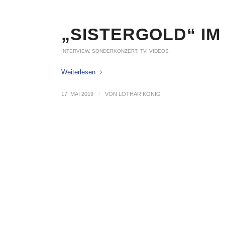
„SISTERGOLD“ IM
INTERVIEW
,
SONDERKONZERT
,
TV
,
VIDEOS
Weiterlesen
17. MAI 2019
/
VON
LOTHAR KÖNIG