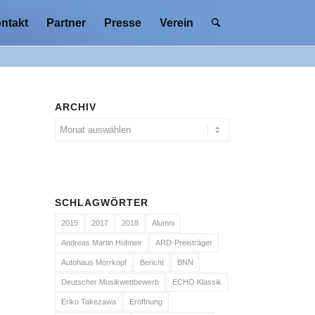
ntakt
Partner
Presse
Verein
ARCHIV
SCHLAGWÖRTER
2015
2017
2018
Alumni
Andreas Martin Hofmeir
ARD-Preisträger
Autohaus Morrkopf
Bericht
BNN
Deutscher Musikwettbewerb
ECHO Klassik
Eriko Takezawa
Eröffnung