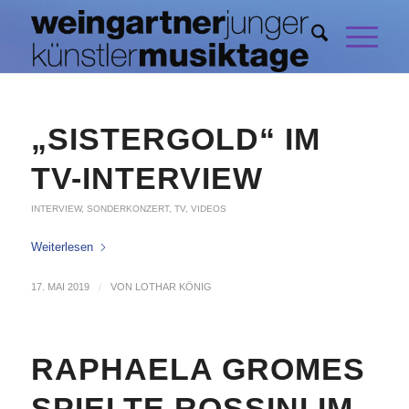
„SISTERGOLD“ IM
TV-INTERVIEW
INTERVIEW
,
SONDERKONZERT
,
TV
,
VIDEOS
Weiterlesen
17. MAI 2019
/
VON
LOTHAR KÖNIG
RAPHAELA GROMES
SPIELTE ROSSINI IM