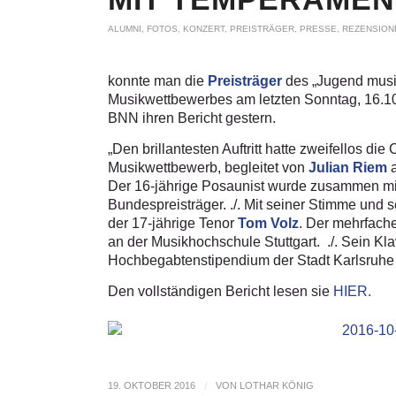
ALUMNI
,
FOTOS
,
KONZERT
,
PREISTRÄGER
,
PRESSE
,
REZENSION
konnte man die
Preisträger
des „Jugend musi
Musikwettbewerbes am letzten Sonntag, 16.10.
BNN ihren Bericht gestern.
„Den brillantesten Auftritt hatte zweifellos die 
Musikwettbewerb, begleitet von
Julian Riem
a
Der 16-jährige Posaunist wurde zusammen mi
Bundespreisträger. ./. Mit seiner Stimme und
der 17-jährige Tenor
Tom Volz
. Der mehrfach
an der Musikhochschule Stuttgart. ./. Sein Kl
Hochbegabtenstipendium der Stadt Karlsruhe 
Den vollständigen Bericht lesen sie
HIER.
19. OKTOBER 2016
/
VON
LOTHAR KÖNIG