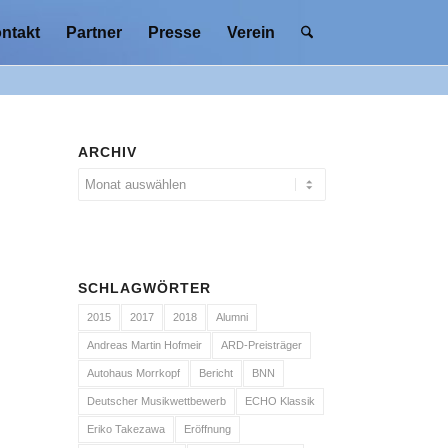
ntakt
Partner
Presse
Verein
ARCHIV
SCHLAGWÖRTER
2015
2017
2018
Alumni
Andreas Martin Hofmeir
ARD-Preisträger
Autohaus Morrkopf
Bericht
BNN
Deutscher Musikwettbewerb
ECHO Klassik
Eriko Takezawa
Eröffnung