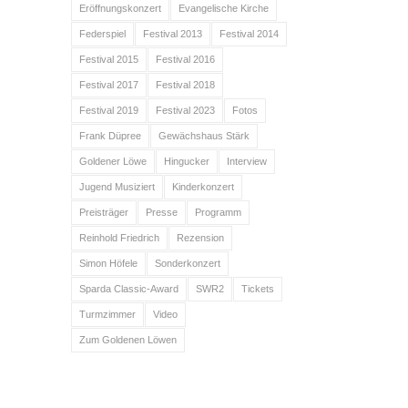
Eröffnungskonzert
Evangelische Kirche
Federspiel
Festival 2013
Festival 2014
Festival 2015
Festival 2016
Festival 2017
Festival 2018
Festival 2019
Festival 2023
Fotos
Frank Düpree
Gewächshaus Stärk
Goldener Löwe
Hingucker
Interview
Jugend Musiziert
Kinderkonzert
Preisträger
Presse
Programm
Reinhold Friedrich
Rezension
Simon Höfele
Sonderkonzert
Sparda Classic-Award
SWR2
Tickets
Turmzimmer
Video
Zum Goldenen Löwen