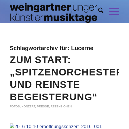
Schlagwortarchiv für:
Lucerne
ZUM START:
„SPITZENORCHESTER
UND REINSTE
BEGEISTERUNG“
FOTOS
,
KONZERT
,
PRESSE
,
REZENSIONEN