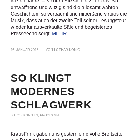
letzten Jahre“ – Sichern Sie sich jetzt Tickets! So
entwaffnend und witzig sind die allesamt wahren
Geschichten, so verträumt und mitreißend virtuos die
Musik, dass auch der zweite Teil seiner Lesungstour
wieder für ausverkaufte Säle und begeistertes
Presseecho sorgt.
MEHR
16. JANUAR 2018
/
VON
LOTHAR KÖNIG
SO KLINGT
MODERNES
SCHLAGWERK
FOTOS
,
KONZERT
,
PROGRAMM
KrausFrink gaben uns gestern eine volle Breitseite,