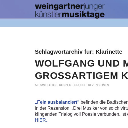
Schlagwortarchiv für:
Klarinette
WOLFGANG UND M
GROSSARTIGEM 
ALUMNI
,
FOTOS
,
KONZERT
,
PRESSE
,
REZENSIONEN
„Fein ausbalanciert“
befinden die Badischen
in der Rezension. „Drei Musiker von solch vir
klingenden Trialog voll Poesie verbunden, ist 
HIER.