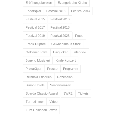
Eröffnungskonzert
Evangelische Kirche
Federspiel
Festival 2013
Festival 2014
Festival 2015
Festival 2016
Festival 2017
Festival 2018
Festival 2019
Festival 2023
Fotos
Frank Düpree
Gewächshaus Stärk
Goldener Löwe
Hingucker
Interview
Jugend Musiziert
Kinderkonzert
Preisträger
Presse
Programm
Reinhold Friedrich
Rezension
Simon Höfele
Sonderkonzert
Sparda Classic-Award
SWR2
Tickets
Turmzimmer
Video
Zum Goldenen Löwen