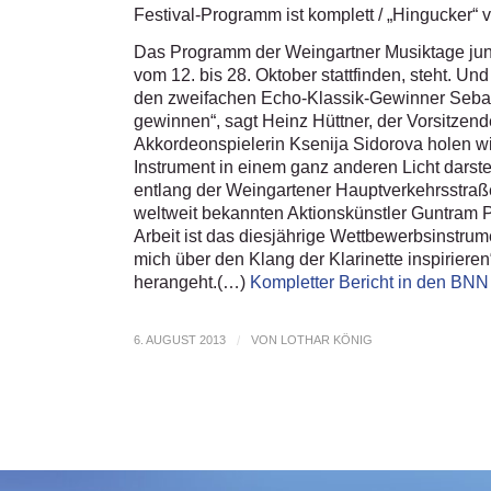
Festival-Programm ist komplett / „Hingucker“
Das Programm der Weingartner Musiktage junge
vom 12. bis 28. Oktober stattfinden, steht. Un
den zweifachen Echo-Klassik-Gewinner Sebas
gewinnen“, sagt Heinz Hüttner, der Vorsitzen
Akkordeonspielerin Ksenija Sidorova holen wi
Instrument in einem ganz anderen Licht darste
entlang der Weingartener Hauptverkehrsstra
weltweit bekannten Aktionskünstler Guntram P
Arbeit ist das diesjährige Wettbewerbsinstrum
mich über den Klang der Klarinette inspiriere
herangeht.(…)
Kompletter Bericht in den BNN
6. AUGUST 2013
/
VON
LOTHAR KÖNIG