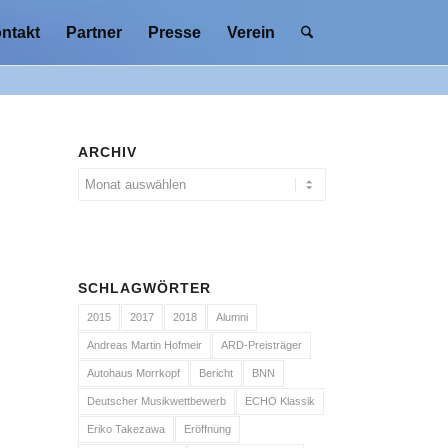
ntakt
Partner
Presse
Verein
ARCHIV
SCHLAGWÖRTER
2015
2017
2018
Alumni
Andreas Martin Hofmeir
ARD-Preisträger
Autohaus Morrkopf
Bericht
BNN
Deutscher Musikwettbewerb
ECHO Klassik
Eriko Takezawa
Eröffnung