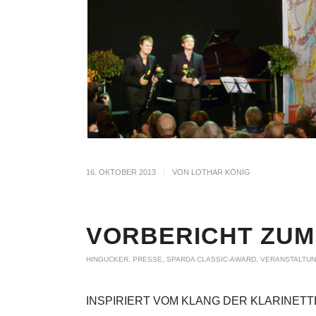
16. OKTOBER 2013
/
VON
LOTHAR KÖNIG
VORBERICHT ZUM 
HINGUCKER
,
PRESSE
,
SPARDA CLASSIC-AWARD
,
VERANSTALTU
INSPIRIERT VOM KLANG DER KLARINETT