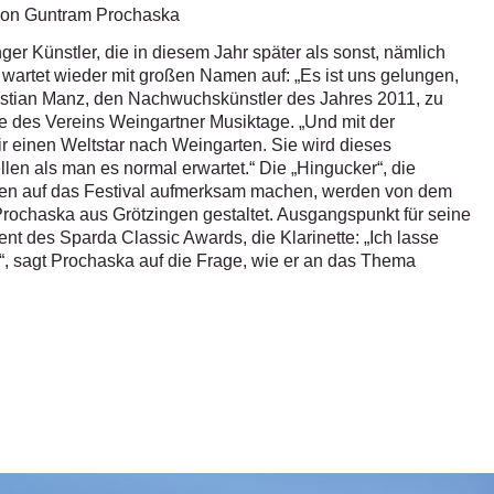
 von Guntram Prochaska
r Künstler, die in diesem Jahr später als sonst, nämlich
d wartet wieder mit großen Namen auf: „Es ist uns gelungen,
tian Manz, den Nachwuchskünstler des Jahres 2011, zu
de des Vereins Weingartner Musiktage. „Und mit der
r einen Weltstar nach Weingarten. Sie wird dieses
llen als man es normal erwartet.“ Die „Hingucker“, die
ßen auf das Festival aufmerksam machen, werden von dem
rochaska aus Grötzingen gestaltet. Ausgangspunkt für seine
ent des Sparda Classic Awards, die Klarinette: „Ich lasse
n“, sagt Prochaska auf die Frage, wie er an das Thema