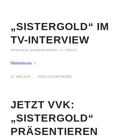
„SISTERGOLD“ IM
TV-INTERVIEW
INTERVIEW
,
SONDERKONZERT
,
TV
,
VIDEOS
Weiterlesen
17. MAI 2019
/
VON
LOTHAR KÖNIG
JETZT VVK:
„SISTERGOLD“
PRÄSENTIEREN