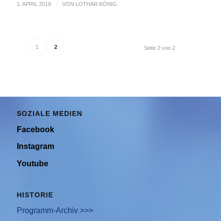
1. APRIL 2019
/
VON
LOTHAR KÖNIG
1
2
Seite 2 von 2
SOZIALE MEDIEN
Facebook
Instagram
Youtube
HISTORIE
Programm-Archiv >>>