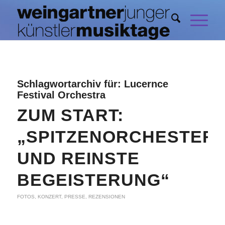
Schlagwortarchiv für:
Lucernce
Festival Orchestra
ZUM START:
„SPITZENORCHESTER
UND REINSTE
BEGEISTERUNG“
FOTOS
,
KONZERT
,
PRESSE
,
REZENSIONEN