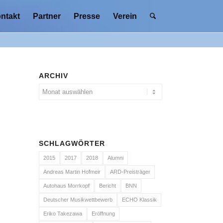
ntakt
Partner
Presse
Verein
ARCHIV
SCHLAGWÖRTER
2015
2017
2018
Alumni
Andreas Martin Hofmeir
ARD-Preisträger
Autohaus Morrkopf
Bericht
BNN
Deutscher Musikwettbewerb
ECHO Klassik
Eriko Takezawa
Eröffnung