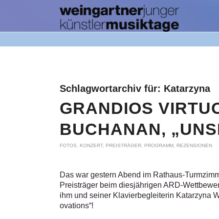
Schlagwortarchiv für:
Katarzyna
GRANDIOS VIRTUO
BUCHANAN, „UNS
FOTOS
,
KONZERT
,
PREISTRÄGER
,
PROGRAMM
,
REZENSIONEN
Das war gestern Abend im Rathaus-Turmzimme
Preisträger beim diesjährigen ARD-Wettbewe
ihm und seiner Klavierbegleiterin Katarzyna W
ovations“!