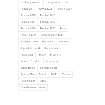
Eröffnungskonzert
Evangelische Kirche
Federspiel
Festival 2013
Festival 2014
Festival 2015
Festival 2016
Festival 2017
Festival 2018
Festival 2019
Festival 2023
Fotos
Frank Düpree
Gewächshaus Stärk
Goldener Löwe
Hingucker
Interview
Jugend Musiziert
Kinderkonzert
Preisträger
Presse
Programm
Reinhold Friedrich
Rezension
Simon Höfele
Sonderkonzert
Sparda Classic-Award
SWR2
Tickets
Turmzimmer
Video
Zum Goldenen Löwen