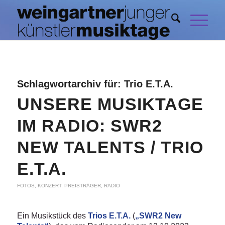
Schlagwortarchiv für:
Trio E.T.A.
UNSERE MUSIKTAGE
IM RADIO: SWR2
NEW TALENTS / TRIO
E.T.A.
FOTOS
,
KONZERT
,
PREISTRÄGER
,
RADIO
Ein Musikstück des
Trios E.T.A.
(
„SWR2 New