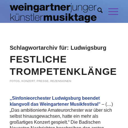
Schlagwortarchiv für:
Ludwigsburg
FESTLICHE
TROMPETENKLÄNGE
FOTOS
,
KONZERT
,
PRESSE
,
REZENSIONEN
„Sinfonieorchester Ludwigsburg beendet
klangvoll das Weingartener Musikfestival“
– (…)
„Das ambitionierte Amateurorchester war über sich
selbst hinausgewachsen, hatte ein mehr als
großartiges Konzert gespielt.“ Die Badischen