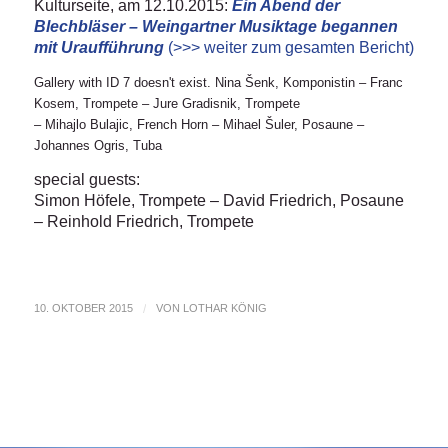
Kulturseite, am 12.10.2015:
Ein Abend der
Blechbläser – Weingartner Musiktage begannen
mit Uraufführung
(>>> weiter zum gesamten Bericht)
Gallery with ID 7 doesn't exist. Nina Šenk, Komponistin – Franc
Kosem, Trompete – Jure Gradisnik, Trompete
– Mihajlo Bulajic, French Horn – Mihael Šuler, Posaune –
Johannes Ogris, Tuba
special guests:
Simon Höfele, Trompete – David Friedrich, Posaune
– Reinhold Friedrich, Trompete
10. OKTOBER 2015
/
VON
LOTHAR KÖNIG