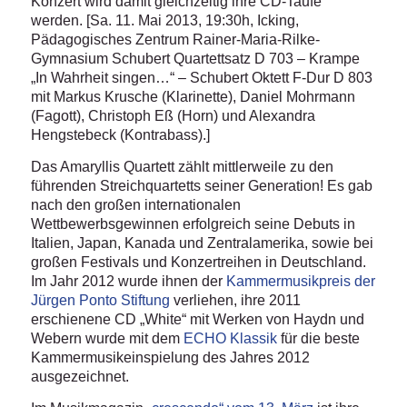
Konzert wird damit gleichzeitig ihre CD-Taufe
werden. [Sa. 11. Mai 2013, 19:30h, Icking,
Pädagogisches Zentrum Rainer-Maria-Rilke-
Gymnasium Schubert Quartettsatz D 703 – Krampe
„In Wahrheit singen…“ – Schubert Oktett F-Dur D 803
mit Markus Krusche (Klarinette), Daniel Mohrmann
(Fagott), Christoph Eß (Horn) und Alexandra
Hengstebeck (Kontrabass).]
Das Amaryllis Quartett zählt mittlerweile zu den
führenden Streichquartetts seiner Generation! Es gab
nach den großen internationalen
Wettbewerbsgewinnen erfolgreich seine Debuts in
Italien, Japan, Kanada und Zentralamerika, sowie bei
großen Festivals und Konzertreihen in Deutschland.
Im Jahr 2012 wurde ihnen der
Kammermusikpreis der
Jürgen Ponto Stiftung
verliehen, ihre 2011
erschienene CD „White“ mit Werken von Haydn und
Webern wurde mit dem
ECHO Klassik
für die beste
Kammermusikeinspielung des Jahres 2012
ausgezeichnet.