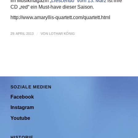
Im Musikmagazin
„crescendo“ vom 13. März
ist ihre
CD „red“ ein Must-have dieser Saison.
http://www.amaryllis-quartett.com/quartett.html
29. APRIL 2013
/
VON
LOTHAR KÖNIG
SOZIALE MEDIEN
Facebook
Instagram
Youtube
HISTORIE