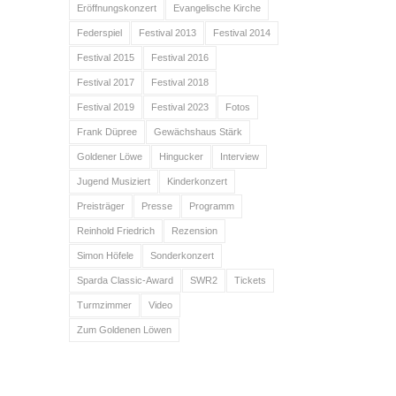
Eröffnungskonzert
Evangelische Kirche
Federspiel
Festival 2013
Festival 2014
Festival 2015
Festival 2016
Festival 2017
Festival 2018
Festival 2019
Festival 2023
Fotos
Frank Düpree
Gewächshaus Stärk
Goldener Löwe
Hingucker
Interview
Jugend Musiziert
Kinderkonzert
Preisträger
Presse
Programm
Reinhold Friedrich
Rezension
Simon Höfele
Sonderkonzert
Sparda Classic-Award
SWR2
Tickets
Turmzimmer
Video
Zum Goldenen Löwen