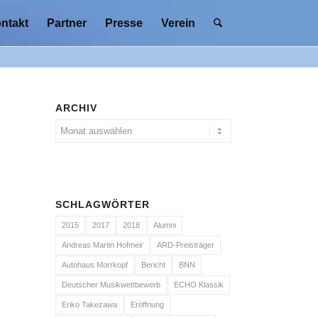
ntakt
Partner
Presse
Verein
ARCHIV
SCHLAGWÖRTER
2015
2017
2018
Alumni
Andreas Martin Hofmeir
ARD-Preisträger
Autohaus Morrkopf
Bericht
BNN
Deutscher Musikwettbewerb
ECHO Klassik
Eriko Takezawa
Eröffnung