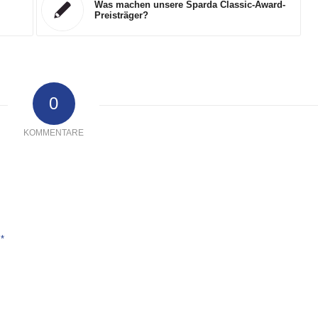
Was machen unsere Sparda Classic-Award-
Preisträger?
0
KOMMENTARE
*
e