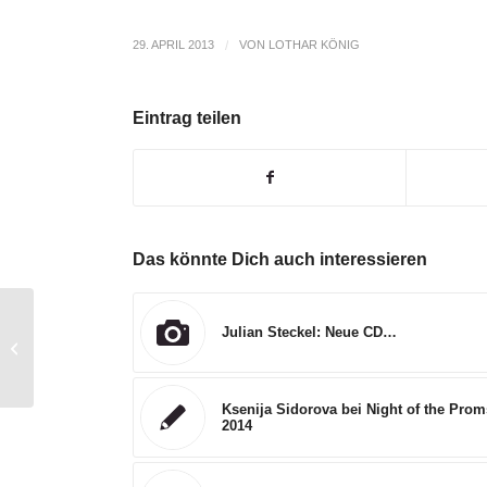
29. APRIL 2013
/
VON
LOTHAR KÖNIG
Eintrag teilen
Das könnte Dich auch interessieren
Julian Steckel: Neue CD…
Olena Tokar als „Pinocchio“ in Leipzig
Ksenija Sidorova bei Night of the Prom
2014