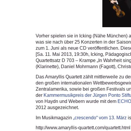
Vorher spielen sie in Icking (Nähe München) a
was sie nach über 25 Konzerten in der Sai
zum 1. Juni als neue CD veröffentlichen. Dies
[Sa. 11. Mai 2013, 19:30h, Icking, Pädagogi
Quartettsatz D 703 – Krampe „In Wahrheit si
(Klarinette), Daniel Mohrmann (Fagott), Chri
Das Amaryllis Quartett zählt mittlerweile zu 
den großen internationalen Wettbewerbsgewinn
Zentralamerika, sowie bei großen Festivals u
der
Kammermusikpreis der Jürgen Ponto Stift
von Haydn und Webern wurde mit dem
ECHO 
2012 ausgezeichnet.
Im Musikmagazin
„crescendo“ vom 13. März
i
http://www.amaryllis-quartett.com/quartett.html