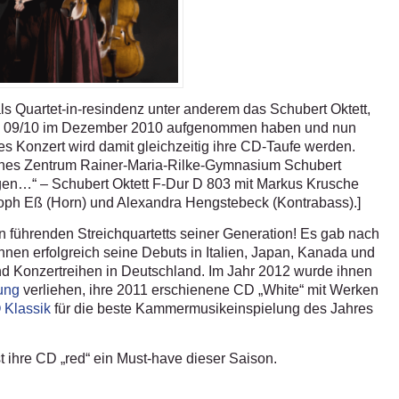
ls Quartet-in-resindenz unter anderem das Schubert Oktett,
son 09/10 im Dezember 2010 aufgenommen haben und nun
es Konzert wird damit gleichzeitig ihre CD-Taufe werden.
sches Zentrum Rainer-Maria-Rilke-Gymnasium Schubert
ngen…“ – Schubert Oktett F-Dur D 803 mit Markus Krusche
stoph Eß (Horn) und Alexandra Hengstebeck (Kontrabass).]
den führenden Streichquartetts seiner Generation! Es gab nach
en erfolgreich seine Debuts in Italien, Japan, Kanada und
nd Konzertreihen in Deutschland. Im Jahr 2012 wurde ihnen
ung
verliehen, ihre 2011 erschienene CD „White“ mit Werken
Klassik
für die beste Kammermusikeinspielung des Jahres
st ihre CD „red“ ein Must-have dieser Saison.