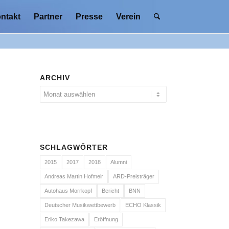
ntakt
Partner
Presse
Verein
ARCHIV
SCHLAGWÖRTER
2015
2017
2018
Alumni
Andreas Martin Hofmeir
ARD-Preisträger
Autohaus Morrkopf
Bericht
BNN
Deutscher Musikwettbewerb
ECHO Klassik
Eriko Takezawa
Eröffnung