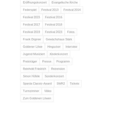
Eröffnungskonzert
Evangelische Kirche
Federspiel
Festival 2013
Festival 2014
Festival 2015
Festival 2016
Festival 2017
Festival 2018
Festival 2019
Festival 2023
Fotos
Frank Düpree
Gewächshaus Stärk
Goldener Löwe
Hingucker
Interview
Jugend Musiziert
Kinderkonzert
Preisträger
Presse
Programm
Reinhold Friedrich
Rezension
Simon Höfele
Sonderkonzert
Sparda Classic-Award
SWR2
Tickets
Turmzimmer
Video
Zum Goldenen Löwen