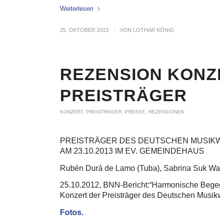
Weiterlesen
25. OKTOBER 2013
/
VON
LOTHAR KÖNIG
REZENSION KONZ
PREISTRÄGER
KONZERT
,
PREISTRÄGER
,
PRESSE
,
REZENSIONEN
PREISTRÄGER DES DEUTSCHEN MUSIK
AM 23.10.2013 IM EV. GEMEINDEHAUS
Rubén Durá de Lamo (Tuba), Sabrina Suk Wai
25.10.2012, BNN-Bericht:“Harmonische Beg
Konzert der Preisträger des Deutschen Musi
Fotos.