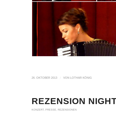
26. OKTOBER 2013
/
VON
LOTHAR KÖNIG
REZENSION NIGH
KONZERT
,
PRESSE
,
REZENSIONEN