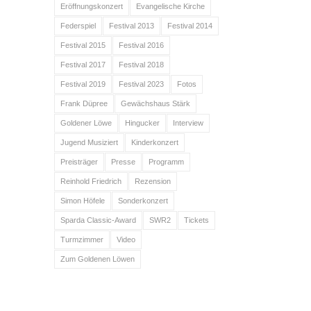
Eröffnungskonzert
Evangelische Kirche
Federspiel
Festival 2013
Festival 2014
Festival 2015
Festival 2016
Festival 2017
Festival 2018
Festival 2019
Festival 2023
Fotos
Frank Düpree
Gewächshaus Stärk
Goldener Löwe
Hingucker
Interview
Jugend Musiziert
Kinderkonzert
Preisträger
Presse
Programm
Reinhold Friedrich
Rezension
Simon Höfele
Sonderkonzert
Sparda Classic-Award
SWR2
Tickets
Turmzimmer
Video
Zum Goldenen Löwen