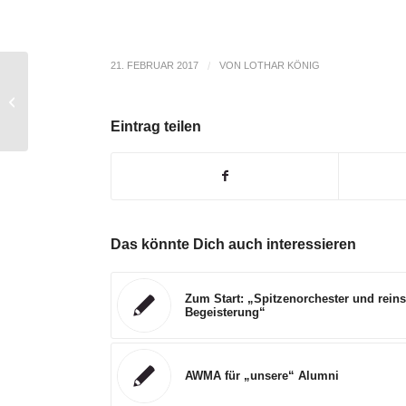
21. FEBRUAR 2017
/
VON
LOTHAR KÖNIG
10.2. „SWR2 New Talent Day“:
Eintrag teilen
Das könnte Dich auch interessieren
Zum Start: „Spitzenorchester und reins
Begeisterung“
AWMA für „unsere“ Alumni