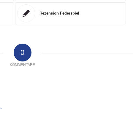
Rezension Federspiel
0
KOMMENTARE
*
e