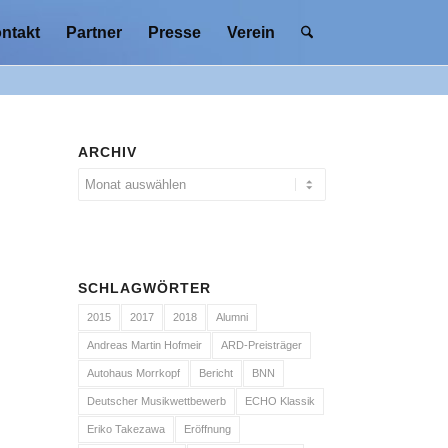
ntakt
Partner
Presse
Verein
ARCHIV
SCHLAGWÖRTER
2015
2017
2018
Alumni
Andreas Martin Hofmeir
ARD-Preisträger
Autohaus Morrkopf
Bericht
BNN
Deutscher Musikwettbewerb
ECHO Klassik
Eriko Takezawa
Eröffnung