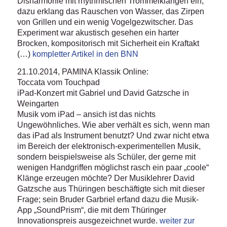
Disharmonie mit rhythmischen Trommelklängen ein,
dazu erklang das Rauschen von Wasser, das Zirpen
von Grillen und ein wenig Vogelgezwitscher. Das
Experiment war akustisch gesehen ein harter
Brocken, kompositorisch mit Sicherheit ein Kraftakt
(…)
kompletter Artikel in den BNN
21.10.2014, PAMINA Klassik Online:
Toccata vom Touchpad
iPad-Konzert mit Gabriel und David Gatzsche in
Weingarten
Musik vom iPad – ansich ist das nichts
Ungewöhnliches. Wie aber verhält es sich, wenn man
das iPad als Instrument benutzt? Und zwar nicht etwa
im Bereich der elektronisch-experimentellen Musik,
sondern beispielsweise als Schüler, der gerne mit
wenigen Handgriffen möglichst rasch ein paar „coole“
Klänge erzeugen möchte? Der Musiklehrer David
Gatzsche aus Thüringen beschäftigte sich mit dieser
Frage; sein Bruder Garbriel erfand dazu die Musik-
App „SoundPrism“, die mit dem Thüringer
Innovationspreis ausgezeichnet wurde.
weiter zur