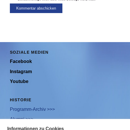
SOZIALE MEDIEN
Facebook
Instagram
Youtube
HISTORIE
Programm-Archiv >>>
Alumni >>>
Informationen zu Cookies