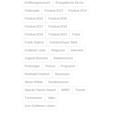
Eröffnungskonzert
Evangelische Kirche
Federspiel
Festival 2013
Festival 2014
Festival 2015
Festival 2016
Festival 2017
Festival 2018
Festival 2019
Festival 2023
Fotos
Frank Düpree
Gewächshaus Stärk
Goldener Löwe
Hingucker
Interview
Jugend Musiziert
Kinderkonzert
Preisträger
Presse
Programm
Reinhold Friedrich
Rezension
Simon Höfele
Sonderkonzert
Sparda Classic-Award
SWR2
Tickets
Turmzimmer
Video
Zum Goldenen Löwen