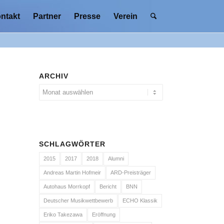
ntakt
Partner
Presse
Verein
ARCHIV
SCHLAGWÖRTER
2015
2017
2018
Alumni
Andreas Martin Hofmeir
ARD-Preisträger
Autohaus Morrkopf
Bericht
BNN
Deutscher Musikwettbewerb
ECHO Klassik
Eriko Takezawa
Eröffnung