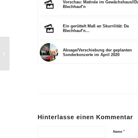
Vorschau: Matinée im Gewächshaus//D
Blechhauf’n
Ein gerüttelt Maß an Skurrilität: Da
Blechhauf’n…
Absage/Verschiebung der geplanten
Danke an unsere Helferinnen und
Sonderkonzerte im April 2020
Helfer!
Hinterlasse einen Kommentar
*
Name