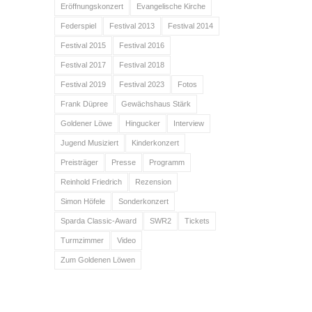
Eröffnungskonzert
Evangelische Kirche
Federspiel
Festival 2013
Festival 2014
Festival 2015
Festival 2016
Festival 2017
Festival 2018
Festival 2019
Festival 2023
Fotos
Frank Düpree
Gewächshaus Stärk
Goldener Löwe
Hingucker
Interview
Jugend Musiziert
Kinderkonzert
Preisträger
Presse
Programm
Reinhold Friedrich
Rezension
Simon Höfele
Sonderkonzert
Sparda Classic-Award
SWR2
Tickets
Turmzimmer
Video
Zum Goldenen Löwen