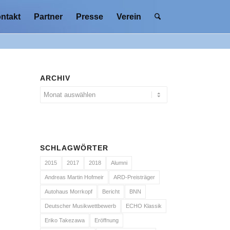
ntakt
Partner
Presse
Verein
ARCHIV
SCHLAGWÖRTER
2015
2017
2018
Alumni
Andreas Martin Hofmeir
ARD-Preisträger
Autohaus Morrkopf
Bericht
BNN
Deutscher Musikwettbewerb
ECHO Klassik
Eriko Takezawa
Eröffnung