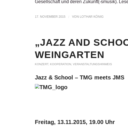
Gesellschaft und deren Zukunft(-smusik). Le
17. NOVEMBER 2015
/
VON
LOTHAR KÖNIG
„JAZZ AND SCHOOL
WEINGARTEN
KONZERT
,
KOOPERATION
,
VERANSTALTUNGSHINWEIS
Jazz & School – TMG meets JMS
Freitag, 13.11.2015,
19.00 Uhr