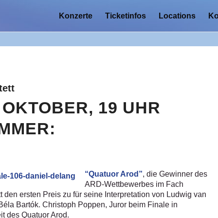
Konzerte
Ticketinfos
Locations
Ko
tett
 OKTOBER, 19 UHR
MMER:
“Quatuor Arod”
, die Gewinner des
ARD-Wettbewerbes im Fach
t den ersten Preis zu für seine Interpretation von Ludwig van
Béla Bartók. Christoph Poppen, Juror beim Finale in
it des Quatuor Arod.