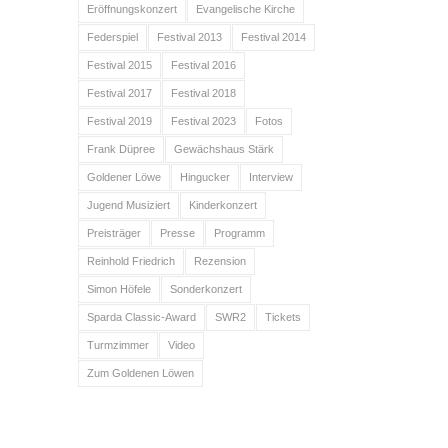
Eröffnungskonzert
Evangelische Kirche
Federspiel
Festival 2013
Festival 2014
Festival 2015
Festival 2016
Festival 2017
Festival 2018
Festival 2019
Festival 2023
Fotos
Frank Düpree
Gewächshaus Stärk
Goldener Löwe
Hingucker
Interview
Jugend Musiziert
Kinderkonzert
Preisträger
Presse
Programm
Reinhold Friedrich
Rezension
Simon Höfele
Sonderkonzert
Sparda Classic-Award
SWR2
Tickets
Turmzimmer
Video
Zum Goldenen Löwen