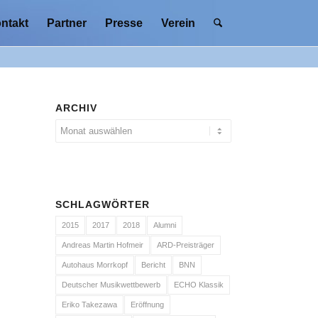
ntakt
Partner
Presse
Verein
ARCHIV
SCHLAGWÖRTER
2015
2017
2018
Alumni
Andreas Martin Hofmeir
ARD-Preisträger
Autohaus Morrkopf
Bericht
BNN
Deutscher Musikwettbewerb
ECHO Klassik
Eriko Takezawa
Eröffnung