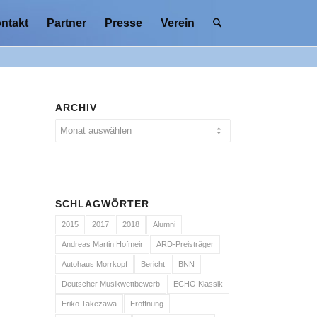
ntakt
Partner
Presse
Verein
ARCHIV
SCHLAGWÖRTER
2015
2017
2018
Alumni
Andreas Martin Hofmeir
ARD-Preisträger
Autohaus Morrkopf
Bericht
BNN
Deutscher Musikwettbewerb
ECHO Klassik
Eriko Takezawa
Eröffnung