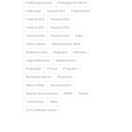
Eröffnungskonzert
Evangelische Kirche
Federspiel
Festival 2013
Festival 2014
Festival 2015
Festival 2016
Festival 2017
Festival 2018
Festival 2019
Festival 2023
Fotos
Frank Düpree
Gewächshaus Stärk
Goldener Löwe
Hingucker
Interview
Jugend Musiziert
Kinderkonzert
Preisträger
Presse
Programm
Reinhold Friedrich
Rezension
Simon Höfele
Sonderkonzert
Sparda Classic-Award
SWR2
Tickets
Turmzimmer
Video
Zum Goldenen Löwen