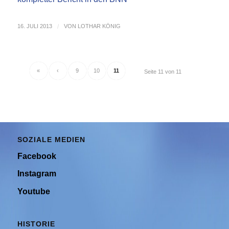
16. JULI 2013
/
VON
LOTHAR KÖNIG
«
‹
9
10
11
Seite 11 von 11
SOZIALE MEDIEN
Facebook
Instagram
Youtube
HISTORIE