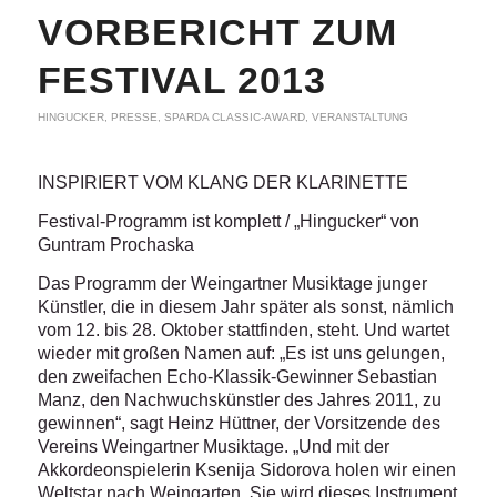
VORBERICHT ZUM
FESTIVAL 2013
HINGUCKER
,
PRESSE
,
SPARDA CLASSIC-AWARD
,
VERANSTALTUNG
INSPIRIERT VOM KLANG DER KLARINETTE
Festival-Programm ist komplett / „Hingucker“ von
Guntram Prochaska
Das Programm der Weingartner Musiktage junger
Künstler, die in diesem Jahr später als sonst, nämlich
vom 12. bis 28. Oktober stattfinden, steht. Und wartet
wieder mit großen Namen auf: „Es ist uns gelungen,
den zweifachen Echo-Klassik-Gewinner Sebastian
Manz, den Nachwuchskünstler des Jahres 2011, zu
gewinnen“, sagt Heinz Hüttner, der Vorsitzende des
Vereins Weingartner Musiktage. „Und mit der
Akkordeonspielerin Ksenija Sidorova holen wir einen
Weltstar nach Weingarten. Sie wird dieses Instrument