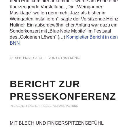
beim Publikum hier ankommt“ – wurde am Ende eine
überzeugende Vorstellung. „Die „Weingartner
Musiktage“ wollen gern mehr Jazz als bisher in
Weingarten installieren“, sagte der Vorsitzende Heinz
Hüttner. Ein außergewöhnlicher Anfang war dazu ein
Sonderkonzert mit „Blue Note Mobile“ im Festsaal
des „Goldenen Löwen“.(…)
Kompletter Bericht in den
BNN
18. SEPTEMBER 2013
/
VON
LOTHAR KÖNIG
BERICHT ZUR
PRESSEKONFERENZ
IN EIGENER SACHE
,
PRESSE
,
VERANSTALTUNG
MIT BLECH UND FINGERSPITZENGEFÜHL