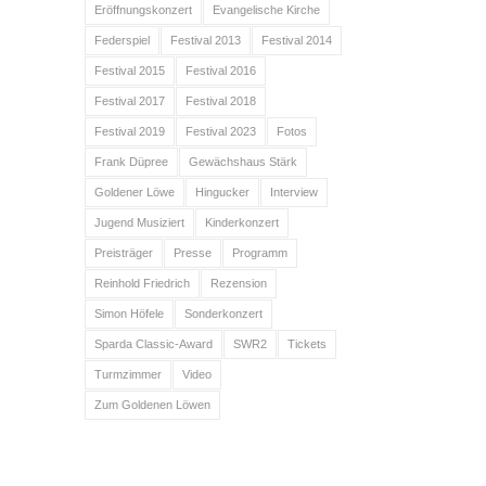
Eröffnungskonzert
Evangelische Kirche
Federspiel
Festival 2013
Festival 2014
Festival 2015
Festival 2016
Festival 2017
Festival 2018
Festival 2019
Festival 2023
Fotos
Frank Düpree
Gewächshaus Stärk
Goldener Löwe
Hingucker
Interview
Jugend Musiziert
Kinderkonzert
Preisträger
Presse
Programm
Reinhold Friedrich
Rezension
Simon Höfele
Sonderkonzert
Sparda Classic-Award
SWR2
Tickets
Turmzimmer
Video
Zum Goldenen Löwen