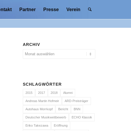
ntakt
Partner
Presse
Verein
ARCHIV
SCHLAGWÖRTER
2015
2017
2018
Alumni
Andreas Martin Hofmeir
ARD-Preisträger
Autohaus Morrkopf
Bericht
BNN
Deutscher Musikwettbewerb
ECHO Klassik
Eriko Takezawa
Eröffnung