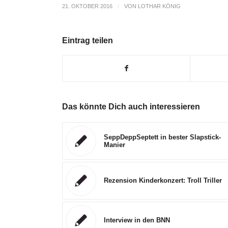
21. OKTOBER 2016
/
VON
LOTHAR KÖNIG
Eintrag teilen
Das könnte Dich auch interessieren
SeppDeppSeptett in bester Slapstick-
Manier
Rezension Kinderkonzert: Troll Triller
Interview in den BNN