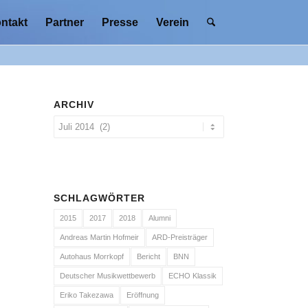
ntakt
Partner
Presse
Verein
ARCHIV
SCHLAGWÖRTER
2015
2017
2018
Alumni
Andreas Martin Hofmeir
ARD-Preisträger
Autohaus Morrkopf
Bericht
BNN
Deutscher Musikwettbewerb
ECHO Klassik
Eriko Takezawa
Eröffnung