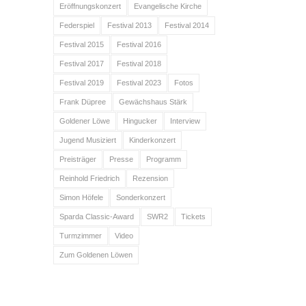
Eröffnungskonzert
Evangelische Kirche
Federspiel
Festival 2013
Festival 2014
Festival 2015
Festival 2016
Festival 2017
Festival 2018
Festival 2019
Festival 2023
Fotos
Frank Düpree
Gewächshaus Stärk
Goldener Löwe
Hingucker
Interview
Jugend Musiziert
Kinderkonzert
Preisträger
Presse
Programm
Reinhold Friedrich
Rezension
Simon Höfele
Sonderkonzert
Sparda Classic-Award
SWR2
Tickets
Turmzimmer
Video
Zum Goldenen Löwen