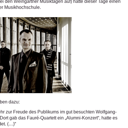
ei den Weingartner Musiktagen auf) hatte dieser Tage einen
her Musikhochschule.
iben dazu:
hr zur Freude des Publikums im gut besuchten Wolfgang-
rt gab das Fauré-Quartett ein „Alumni-Konzert“, hatte es
et. (…)“