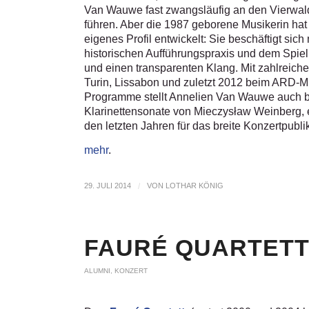
Van Wauwe fast zwangsläufig an den Vierwald
führen. Aber die 1987 geborene Musikerin hat 
eigenes Profil entwickelt: Sie beschäftigt sich 
historischen Aufführungspraxis und dem Spiel d
und einen transparenten Klang. Mit zahlreich
Turin, Lissabon und zuletzt 2012 beim ARD-M
Programme stellt Annelien Van Wauwe auch be
Klarinettensonate von Mieczysław Weinberg, 
den letzten Jahren für das breite Konzertpubl
mehr
.
29. JULI 2014
/
VON
LOTHAR KÖNIG
FAURÉ QUARTETT
ALUMNI
,
KONZERT