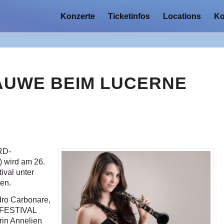
Konzerte
Ticketinfos
Locations
Ko
AUWE BEIM LUCERNE
ARD-
) wird am 26.
val unter
ten.
dro Carbonare,
E FESTIVAL
in Annelien