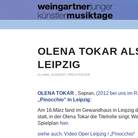
OLENA TOKAR ALS
LEIPZIG
ALUMNI
,
KONZERT
,
PREISTRÄGER
OLENA TOKAR
, Sopran,
(2012 bei uns im 
„Pinocchio“ in Leipzig:
Am 16.März fand im Gewandhaus in Leipzig di
statt, in der Olena Tokar die Titelrolle singt
Spielplan
hier
.
siehe auch: Video Oper Leipzig / „Pinocchio“