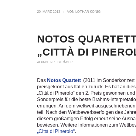
20. MÄRZ 2013
/
VON
LOTHAR KÖNIG
NOTOS QUARTETT 
„CITTÀ DI PINERO
ALUMNI
,
PREISTRÄGER
Das
Notos Quartett
(2011 im Sonderkonzert
preisgekrönt aus Italien zurück. Es hat an 
„Città di Pinerolo“ den 2. Preis gewonnen un
Sonderpreis für die beste Brahms-Interpretat
errungen. An dem weltweit ausgeschrieben
teil. Nach den Wettbewerbserfolgen des Jahre
diesem großartigen Erfolg erneut seine Aus
bewiesen. Weitere Informationen zum Wettbew
„Città di Pinerolo“
.