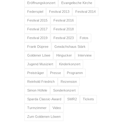
Eröffnungskonzert
Evangelische Kirche
Federspiel
Festival 2013
Festival 2014
Festival 2015
Festival 2016
Festival 2017
Festival 2018
Festival 2019
Festival 2023
Fotos
Frank Düpree
Gewächshaus Stärk
Goldener Löwe
Hingucker
Interview
Jugend Musiziert
Kinderkonzert
Preisträger
Presse
Programm
Reinhold Friedrich
Rezension
Simon Höfele
Sonderkonzert
Sparda Classic-Award
SWR2
Tickets
Turmzimmer
Video
Zum Goldenen Löwen