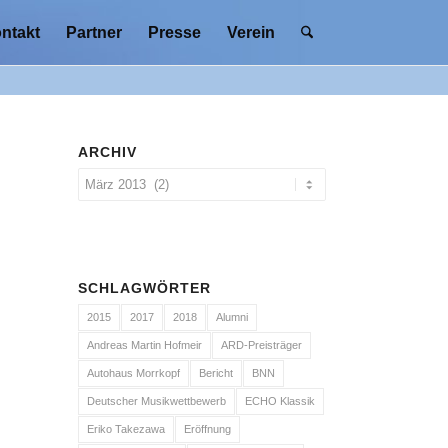
ntakt
Partner
Presse
Verein
ARCHIV
SCHLAGWÖRTER
2015
2017
2018
Alumni
Andreas Martin Hofmeir
ARD-Preisträger
Autohaus Morrkopf
Bericht
BNN
Deutscher Musikwettbewerb
ECHO Klassik
Eriko Takezawa
Eröffnung