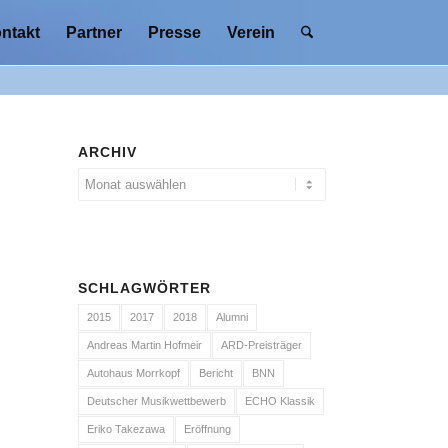
ntakt
Partner
Presse
Verein
ARCHIV
SCHLAGWÖRTER
2015
2017
2018
Alumni
Andreas Martin Hofmeir
ARD-Preisträger
Autohaus Morrkopf
Bericht
BNN
Deutscher Musikwettbewerb
ECHO Klassik
Eriko Takezawa
Eröffnung