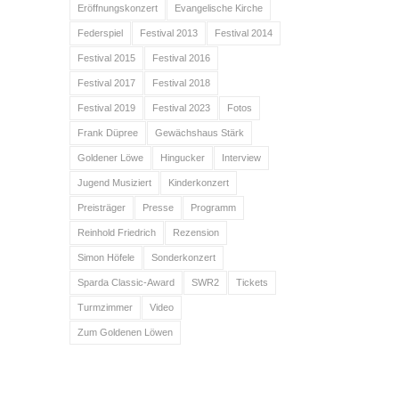
Eröffnungskonzert
Evangelische Kirche
Federspiel
Festival 2013
Festival 2014
Festival 2015
Festival 2016
Festival 2017
Festival 2018
Festival 2019
Festival 2023
Fotos
Frank Düpree
Gewächshaus Stärk
Goldener Löwe
Hingucker
Interview
Jugend Musiziert
Kinderkonzert
Preisträger
Presse
Programm
Reinhold Friedrich
Rezension
Simon Höfele
Sonderkonzert
Sparda Classic-Award
SWR2
Tickets
Turmzimmer
Video
Zum Goldenen Löwen