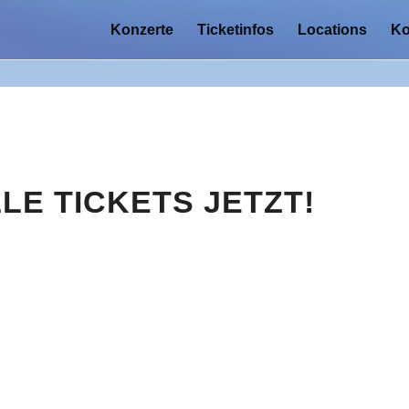
Konzerte
Ticketinfos
Locations
Ko
LLE TICKETS JETZT!