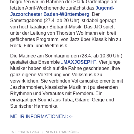
begrüßen wir im Rahmen der Stärk-Gartentage am
letzten April-Wochenende zunächst das
Jugend-
Jazzorchester Baden-Württemberg
. Der
Samstagabend (27.4. ab 20 Uhr) ist dabei geprägt
von hochkarätiger Bigband-Musik. Das JJO spielt
unter der Leitung von Thorsten Wollmann ein breit
gefächertes Programm, von Jazz über Klassik hin zu
Rock, Film- und Weltmusik.
Die Matinee am Sonntagmorgen (28.4. ab 10:30 Uhr)
gestaltet das Ensemble
„MAXJOSEPH“
. Vier junge
Musiker haben sich auf die Fahne geschrieben, ihre
ganz eigene Vorstellung von Volksmusik zu
verwirklichen. Sie verbinden Volksmusikelemente mit
Jazzharmonien, klassische Musik mit pulsierenden
Rhythmen und Vertrautes mit Fremdem. Ein
einzigartiger Sound aus Tuba, Gitarre, Geige und
Steirischer Harmonika!
MEHR INFORMATIONEN >>
15. FEBRUAR 2024
/
VON
LOTHAR KÖNIG