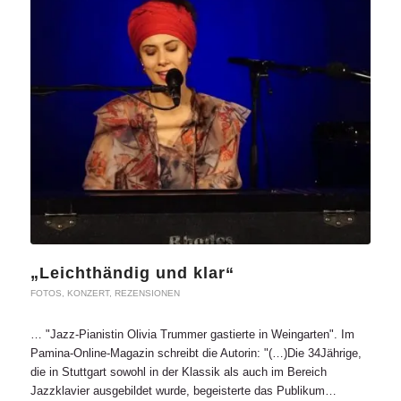
„Leichthändig und klar“
FOTOS
,
KONZERT
,
REZENSIONEN
… "Jazz-Pianistin Olivia Trummer gastierte in Weingarten". Im
Pamina-Online-Magazin schreibt die Autorin: "(…)Die 34Jährige,
die in Stuttgart sowohl in der Klassik als auch im Bereich
Jazzklavier ausgebildet wurde, begeisterte das Publikum…