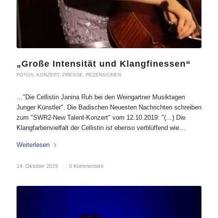
„Große Intensität und Klangfinessen“
FOTOS
,
KONZERT
,
PRESSE
,
REZENSIONEN
…"Die Cellistin Janina Ruh bei den Weingartner Musiktagen
Junger Künstler". Die Badischen Neuesten Nachrichten schreiben
zum "SWR2-New Talent-Konzert" vom 12.10.2019: "(…) Die
Klangfarbenvielfalt der Cellistin ist ebenso verblüffend wie…
Weiterlesen
14. Oktober 2019
/
0 Kommentare