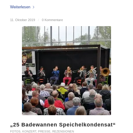
Weiterlesen
11. Oktober 2019
/
0 Kommentare
„25 Badewannen Speichelkondensat“
FOTOS
,
KONZERT
,
PRESSE
,
REZENSIONEN