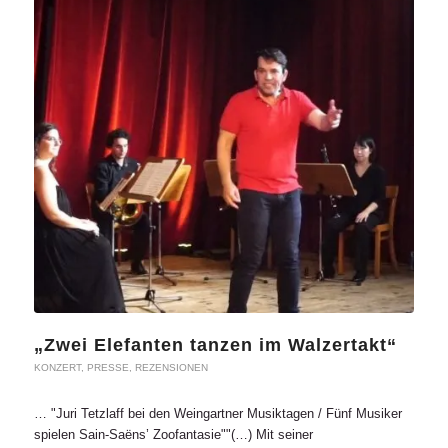
„Zwei Elefanten tanzen im Walzertakt“
KONZERT
,
PRESSE
,
REZENSIONEN
… "Juri Tetzlaff bei den Weingartner Musiktagen / Fünf Musiker
spielen Sain-Saëns’ Zoofantasie""(…) Mit seiner