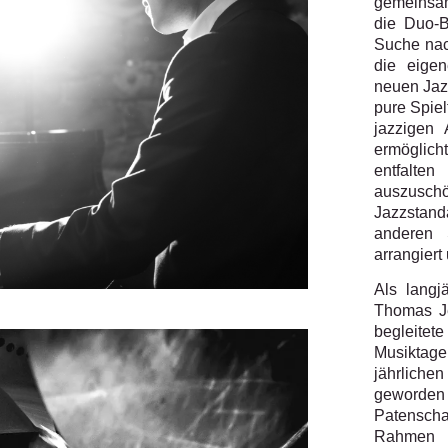
gemeinsam
die Duo-B
Suche nach
die eigen
neuen Jaz
pure Spiel
jazzigen 
ermöglich
entfalte
auszusch
Jazzsta
anderen 
arrangiert
Als langj
Thomas Je
begleitete
Musiktag
jährlich
geworde
Patenscha
Rahmen