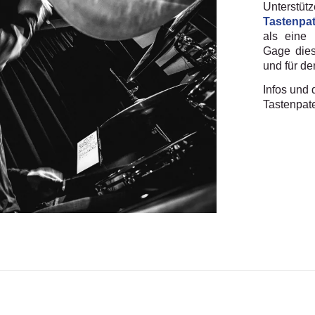
Unters
Tastenpa
als eine 
Gage dies
und für de
Infos und 
Tastenpat