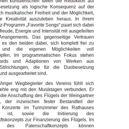
en künstlerischen Ideen die Reduktion auf
esetzung als logische Konsequenz auf der
 musikalischer Freiheit und der Möglichkeit,
e Kreativität auszuleben heraus. In ihrem
z-Programm „Favorite Songs“ paart sich dabei
freude, Energie und Intensität mit ausgefeilten
Arrangements. Das gegenseitige Vertrauen
t es den beiden dabei, sich komplett frei zu
n und die eigenen Möglichkeiten voll
öpfen. Im programmatischen Fokus stehen
ndards und Adaptionen von Werken aus
Stilrichtungen, die für die Duobesetzung
 und ausgearbeitet sind.
ähriger Wegbegleiter des Vereins fühlt sich
hle eng mit den Musiktagen verbunden. Er
 die Anschaffung des Flügels der Weingartner
e, der inzwischen fester Bestandteil der
en Konzerte im Turmzimmer des Rathauses
n ist, sowie die Initiierung des
ftskonzepts zur Finanzierung des Flügels. Im
 des Patenschaftkonzepts können