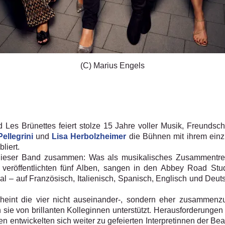
(C) Marius Engels
 Les Brünettes feiert stolze 15 Jahre voller Musik, Freundsc
ellegrini
und
Lisa Herbolzheimer
die Bühnen mit ihrem einzi
liert.
ieser Band zusammen: Was als musikalisches Zusammentreffe
 veröffentlichten fünf Alben, sangen in den Abbey Road Stud
l – auf Französisch, Italienisch, Spanisch, Englisch und Deut
cheint die vier nicht auseinander-, sondern eher zusammenzu
sie von brillanten Kolleginnen unterstützt. Herausforderunge
n entwickelten sich weiter zu gefeierten Interpretinnen der Be