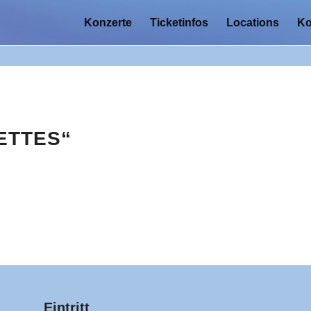
Konzerte
Ticketinfos
Locations
Ko
ETTES“
Eintritt