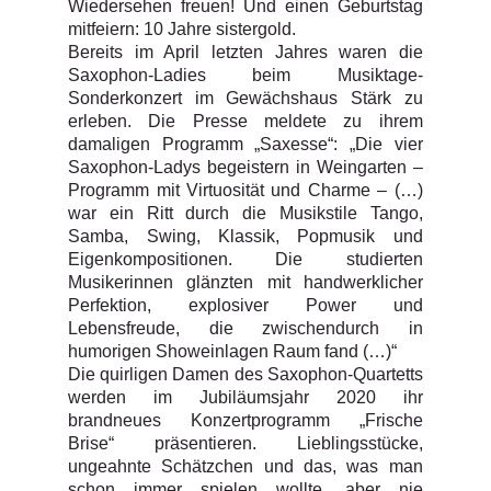
Wiedersehen freuen! Und einen Geburtstag
mitfeiern: 10 Jahre sistergold.
Bereits im April letzten Jahres waren die
Saxophon-Ladies beim Musiktage-
Sonderkonzert im Gewächshaus Stärk zu
erleben. Die Presse meldete zu ihrem
damaligen Programm „Saxesse“: „Die vier
Saxophon-Ladys begeistern in Weingarten –
Programm mit Virtuosität und Charme – (…)
war ein Ritt durch die Musikstile Tango,
Samba, Swing, Klassik, Popmusik und
Eigenkompositionen. Die studierten
Musikerinnen glänzten mit handwerklicher
Perfektion, explosiver Power und
Lebensfreude, die zwischendurch in
humorigen Showeinlagen Raum fand (…)“
Die quirligen Damen des Saxophon-Quartetts
werden im Jubiläumsjahr 2020 ihr
brandneues Konzertprogramm „Frische
Brise“ präsentieren. Lieblingsstücke,
ungeahnte Schätzchen und das, was man
schon immer spielen wollte, aber nie