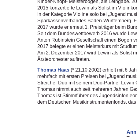
Kinder-Knopf- Meisterbogen, als Leihgabe. 20
2015 konzertierte Lewin als Solist im Violin
In der Kategorie Violine solo bei „Jugend mu
Sparkassenverbandes Baden-Württemberg. Es fo
2017 wurde er erneut 1. Preisträger beim Bun
Seit dem Bundeswettbewerb 2016 wurde Lewin
Anton Rubinstein Gesellschaft einen Bogen vo
2017 belegte er einen Meisterkurs mit Studiu
Am 2. Dezember 2017 wird Lewin als Solist mit
Ärzteorchester auftreten.
Thomas Haas
(* 21.10.2002) erhielt mit 6 Ja
mehrfach mit ersten Preisen bei „Jugend musiz
Streicher Duo mit seinem Duo-Partner Lewin C
Thomas nimmt auch seit mehreren Jahren Gesa
Thomas ist Stimmführer des Jugendsinfonieorc
dem Deutschen Musikinstrumentenfonds, das i
Ann