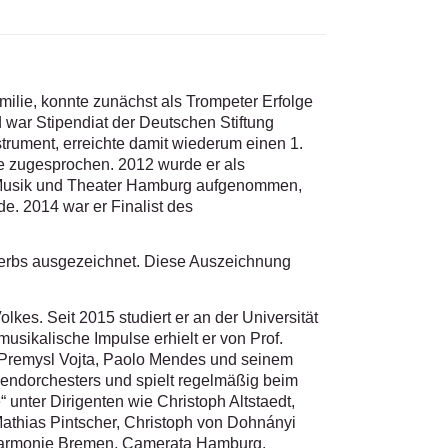
ilie, konnte zunächst als Trompeter Erfolge
d war Stipendiat der Deutschen Stiftung
trument, erreichte damit wiederum einen 1.
 zugesprochen. 2012 wurde er als
 Musik und Theater Hamburg aufgenommen,
de. 2014 war er Finalist des
erbs ausgezeichnet. Diese Auszeichnung
lkes. Seit 2015 studiert er an der Universität
musikalische Impulse erhielt er von Prof.
 Premysl Vojta, Paolo Mendes und seinem
gendorchesters und spielt regelmäßig beim
nter Dirigenten wie Christoph Altstaedt,
athias Pintscher, Christoph von Dohnányi
ilharmonie Bremen, Camerata Hamburg,