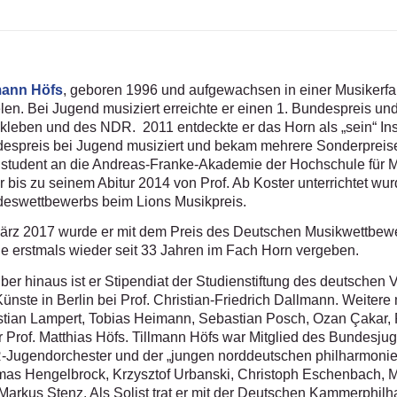
mann Höfs
, geboren 1996 und aufgewachsen in einer Musikerfam
elen. Bei Jugend musiziert erreichte er einen 1. Bundespreis un
kleben und des NDR. 2011 entdeckte er das Horn als „sein“ Ins
espreis bei Jugend musiziert und bekam mehrere Sonderpreise
student an die Andreas-Franke-Akademie der Hochschule für
r bis zu seinem Abitur 2014 von Prof. Ab Koster unterrichtet wur
eswettbewerbs beim Lions Musikpreis.
ärz 2017 wurde er mit dem Preis des Deutschen Musikwettbew
e erstmals wieder seit 33 Jahren im Fach Horn vergeben.
ber hinaus ist er Stipendiat der Studienstiftung des deutschen Vo
Künste in Berlin bei Prof. Christian-Friedrich Dallmann. Weitere 
stian Lampert, Tobias Heimann, Sebastian Posch, Ozan Çakar,
r Prof. Matthias Höfs. Tillmann Höfs war Mitglied des Bundesju
Jugendorchester und der „jungen norddeutschen philharmonie“ u
as Hengelbrock, Krzysztof Urbanski, Christoph Eschenbach, M
Markus Stenz. Als Solist trat er mit der Deutschen Kammerph