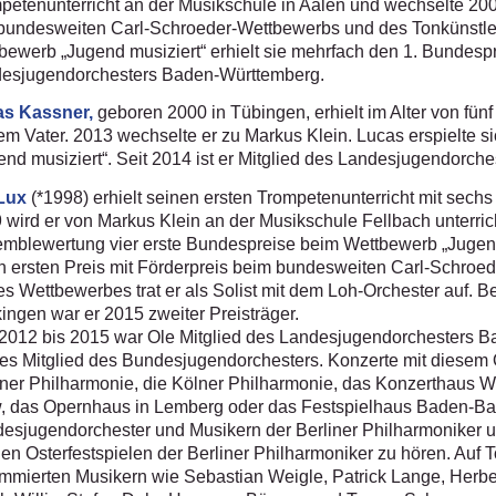
petenunterricht an der Musikschule in Aalen und wechselte 2009
bundesweiten Carl-Schroeder-Wettbewerbs und des Tonkünstl
bewerb „Jugend musiziert“ erhielt sie mehrfach den 1. Bundespre
esjugendorchesters Baden-Württemberg.
as Kassner,
geboren 2000 in Tübingen, erhielt im Alter von fün
em Vater. 2013 wechselte er zu Markus Klein. Lucas erspielte 
end musiziert“. Seit 2014 ist er Mitglied des Landesjugendorc
Lux
(*1998) erhielt seinen ersten Trompetenunterricht mit sech
 wird er von Markus Klein an der Musikschule Fellbach unterricht
mblewertung vier erste Bundespreise beim Wettbewerb „Jugend
n ersten Preis mit Förderpreis beim bundesweiten Carl-Schroe
es Wettbewerbes trat er als Solist mit dem Loh-Orchester auf.
ingen war er 2015 zweiter Preisträger.
2012 bis 2015 war Ole Mitglied des Landesjugendorchesters Ba
ves Mitglied des Bundesjugendorchesters. Konzerte mit diesem O
iner Philharmonie, die Kölner Philharmonie, das Konzerthaus W
, das Opernhaus in Lemberg oder das Festspielhaus Baden-Bad
esjugendorchester und Musikern der Berliner Philharmoniker un
den Osterfestspielen der Berliner Philharmoniker zu hören. Auf 
mmierten Musikern wie Sebastian Weigle, Patrick Lange, Herb