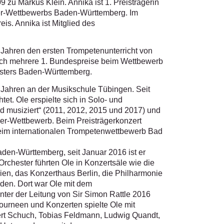
 zu Markus Klein. Annika ist 1. Preisträgerin
er-Wettbewerbs Baden-Württemberg. Im
is. Annika ist Mitglied des
f Jahren den ersten Trompetenunterricht von
sich mehrere 1. Bundespreise beim Wettbewerb
hesters Baden-Württemberg.
s Jahren an der Musikschule Tübingen. Seit
et. Ole erspielte sich in Solo- und
 musiziert“ (2011, 2012, 2015 und 2017) und
der-Wettbewerb. Beim Preisträgerkonzert
 Beim internationalen Trompetenwettbewerb Bad
den-Württemberg, seit Januar 2016 ist er
rchester führten Ole in Konzertsäle wie die
ien, das Konzerthaus Berlin, die Philharmonie
en. Dort war Ole mit dem
ter der Leitung von Sir Simon Rattle 2016
Tourneen und Konzerten spielte Ole mit
ert Schuch, Tobias Feldmann, Ludwig Quandt,