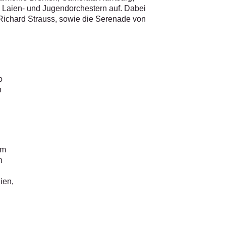
 Laien- und Jugendorchestern auf. Dabei
 Richard Strauss, sowie die Serenade von
o
h
im
n
ien,