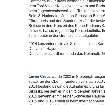
Kammermusik, Klavier vierhändig, Klaviersol
dem Toni-Völker-Klavierwettbewerb und Barb
beim Jugendwettbewerb des Tonkünstlerverband
Beim 8. Nationalen Johann-Sebastian-Bach-We
Förderpreis und den Sonderpreis für die best
Seit sie in dem Konzert des Piano-Podiums Ka
mitwirkt, hat sie regelmäßig Konzertauftritte
Tanztheater in der Grundschule aufgeführt.
2014 konzertierte sie als Solistin mit dem Ka
Dur von J. Haydn.
Derzeit besucht Shion-Linda das Helmholtz-
Lewin Creuz
wurde 2003 in Freiburg/Breisgau
später an der Oberlin Kinderuniversität. 2013
2014 bestand Lewin die Aufnahmeprüfung für da
Sikorski, bei dem er in den folgenden Jahren 
2015 gewann er mit seiner Schwester Pauline 
2015 und 2016 erhielt er beim internationale