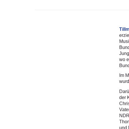
Till
erzi
Musi
Bund
Jung
wo e
Bund
Im M
wurd
Darü
der 
Chri
Vate
NDR-
Thom
und 