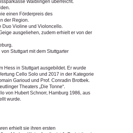
issparkasse Waiblingen überreicht.
lden.
wie einen Förderpreis des
in der Region.
 Duo Violine und Violoncello.
ige ausgeliehen, zudem erhielt er von der
eburg.
von Stuttgart mit dem Stuttgarter
im Hess in Stuttgart ausgebildet. Er wurde
Wertung Cello Solo und 2017 in der Kategorie
Romain Garioud und Prof. Conradin Brotbek.
utlinger Theaters „Die Tonne“.
ello von Hubert Schnorr, Hamburg 1986, aus
llt wurde.
en erhielt sie ihren ersten