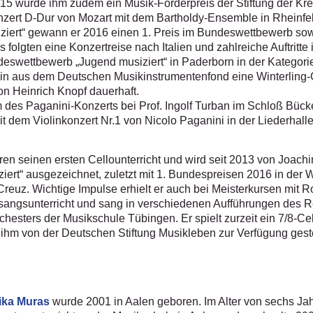
15 wurde ihm zudem ein Musik-Förderpreis der Stiftung der Kre
konzert D-Dur von Mozart mit dem Bartholdy-Ensemble in Rheinfe
siziert“ gewann er 2016 einen 1. Preis im Bundeswettbewerb so
lgten eine Konzertreise nach Italien und zahlreiche Auftritte 
deswettbewerb „Jugend musiziert“ in Paderborn in der Kategorie
 aus dem Deutschen Musikinstrumentenfond eine Winterling-Ge
n Heinrich Knopf dauerhaft.
m des Paganini-Konzerts bei Prof. Ingolf Turban im Schloß Bück
 dem Violinkonzert Nr.1 von Nicolo Paganini in der Liederhalle 
hren seinen ersten Cellounterricht und wird seit 2013 von Joach
iert“ ausgezeichnet, zuletzt mit 1. Bundespreisen 2016 in der 
reuz. Wichtige Impulse erhielt er auch bei Meisterkursen mit 
ngsunterricht und sang in verschiedenen Aufführungen des Re
hesters der Musikschule Tübingen. Er spielt zurzeit ein 7/8-C
hm von der Deutschen Stiftung Musikleben zur Verfügung geste
ika Muras
wurde 2001 in Aalen geboren. Im Alter von sechs Jahr