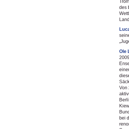
Trom
des 
Wett
Land
Luc
sein
„Jug
Ole 
2009
Ense
eine
dies
Säck
Von 
akti
Berl
Kiew
Bund
bei 
reno