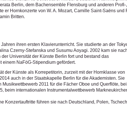
rata Berlin, dem Bachensemble Flensburg und anderen Profi-,
lte er Hornkonzerte von W. A. Mozart, Camille Saint-Saëns und
amin Britten.
Jahren ihren ersten Klavierunterricht. Sie studierte an der Toky
Halina Czerny-Stefanska und Susumu Aoyagi. 2002 kam sie nac
n der Universität der Künste Berlin fort und bestand das
 einem NaFöG-Stipendium gefördert.
ät der Künste als Korrepetitorin, zurzeit mit der Hornklasse von
2014 auch in der Staatskapelle Berlin für die Akademisten. Sie
hen Musikwettbewerb 2011 für die Fächer Oboe und Querflöte, be
 beim internationalen Instrumentalwettbewerb Markneukirche
e Konzertauftritte führen sie nach Deutschland, Polen, Tschech