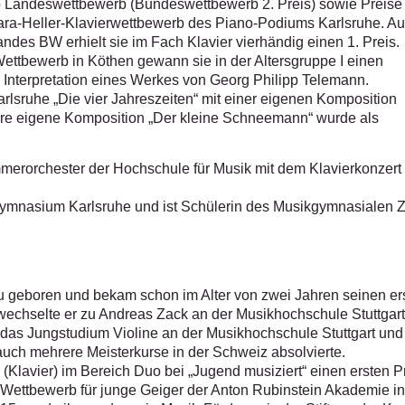
o Landeswettbewerb (Bundeswettbewerb 2. Preis) sowie Preise
ara-Heller-Klavierwettbewerb des Piano-Podiums Karlsruhe. A
es BW erhielt sie im Fach Klavier vierhändig einen 1. Preis.
ttbewerb in Köthen gewann sie in der Altersgruppe I einen
e Interpretation eines Werkes von Georg Philipp Telemann.
rlsruhe „Die vier Jahreszeiten“ mit einer eigenen Komposition
. Ihre eigene Komposition „Der kleine Schneemann“ wurde als
mmerorchester der Hochschule für Musik mit dem Klavierkonzert 
Gymnasium Karlsruhe und ist Schülerin des Musikgymnasialen 
 geboren und bekam schon im Alter von zwei Jahren seinen erste
 wechselte er zu Andreas Zack an der Musikhochschule Stuttgart
s Jungstudium Violine an der Musikhochschule Stuttgart und stu
auch mehrere Meisterkurse in der Schweiz absolvierte.
(Klavier) im Bereich Duo bei „Jugend musiziert“ einen ersten 
n Wettbewerb für junge Geiger der Anton Rubinstein Akademie in