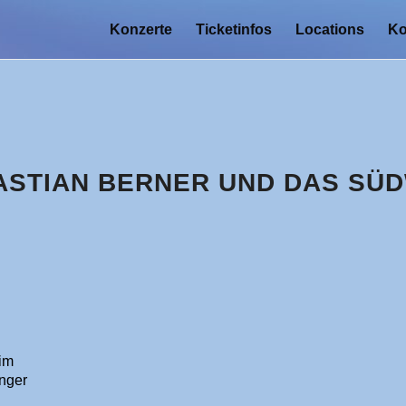
Konzerte
Ticketinfos
Locations
Ko
BASTIAN BERNER UND DAS S
im
nger