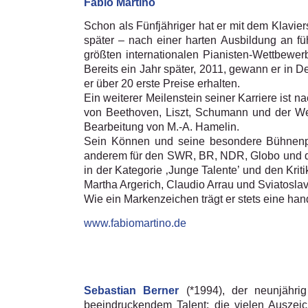
Fabio Martino
Schon als Fünfjähriger hat er mit dem Klavie
später – nach einer harten Ausbildung an f
größten internationalen Pianisten-Wettbewe
Bereits ein Jahr später, 2011, gewann er in D
er über 20 erste Preise erhalten.
Ein weiterer Meilenstein seiner Karriere is
von Beethoven, Liszt, Schumann und der Welt
Bearbeitung von M.-A. Hamelin.
Sein Können und seine besondere Bühnenpr
anderem für den SWR, BR, NDR, Globo und die
in der Kategorie ‚Junge Talente’ und den Krit
Martha Argerich, Claudio Arrau und Sviatoslav
Wie ein Markenzeichen trägt er stets eine ha
www.fabiomartino.de
Sebastian Berner
(*1994), der neunjährig 
beeindruckendem Talent; die vielen Auszeic