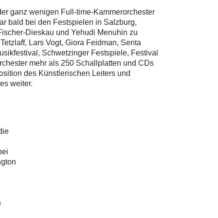
 der ganz wenigen Full-time-Kammerorchester
r bald bei den Festspielen in Salzburg,
h Fischer-Dieskau und Yehudi Menuhin zu
Tetzlaff, Lars Vogt, Giora Feidman, Senta
ikfestival, Schwetzinger Festspiele, Festival
rchester mehr als 250 Schallplatten und CDs
sition des Künstlerischen Leiters und
es weiter.
die
bei
ngton
n