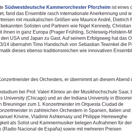
zte
Südwestdeutsche Kammerorchester Pforzheim
ist eines
et, fand das Ensemble rasch internationale Anerkennung und wa
rtreisen mit musikalischen Größen wie Maurice André, Dietric
al bekannten Solisten und Partnern wie Nigel Kennedy, Christian 
 ihnen in ganz Europa (Prager Frühling, Schleswig-Holstein-Mus
 den USA und Japan zu Gast. Auf seinem Erfolgsweg hat das O
013/14 übernahm Timo Handschuh von Sebastian Tewinkel die Po
ammatik dieses ebenso traditionsreichen wie innovativen Ensembl
Konzertmeister des Orchesters, er übernimmt an diesem Abend 
nstudium bei Prof. Valeri Klimov an der Musikhochschule Saar, 
is University (Chicago) und an der Indiana University in Bloomi
nn Breuninger zum 1. Konzertmeister im Orquesta Ciudad de
nzertmeister in zahlreichen Orchestern in Spanien, Italien und
manuel Krivine, Vladimir Ashkenasy und Philippe Herreweghe
gkeit als Solist und Kammermusiker belegen Aufnahmen für de
 (Radio Nacional de España) sowie mit mehreren Preisen