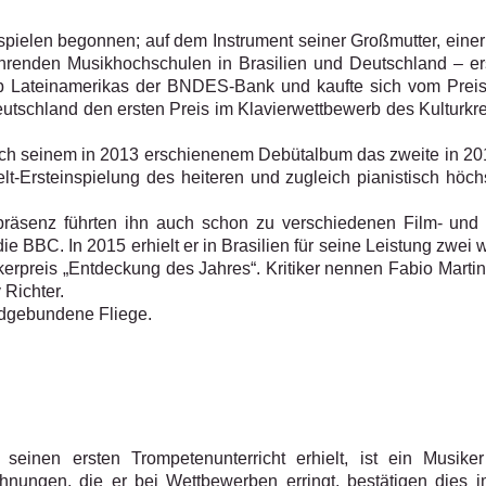
rspielen begonnen; auf dem Instrument seiner Großmutter, einer
ührenden Musikhochschulen in Brasilien und Deutschland – er
rb Lateinamerikas der BNDES-Bank und kaufte sich vom Preis
eutschland den ersten Preis im Klavierwettbewerb des Kulturkr
t nach seinem in 2013 erschienenem Debütalbum das zweite in
-Ersteinspielung des heiteren und zugleich pianistisch höchs
äsenz führten ihn auch schon zu verschiedenen Film- und
 BBC. In 2015 erhielt er in Brasilien für seine Leistung zwei
ikerpreis „Entdeckung des Jahres“. Kritiker nennen Fabio Marti
 Richter.
ndgebundene Fliege.
seinen ersten Trompetenunterricht erhielt, ist ein Musike
hnungen, die er bei Wettbewerben erringt, bestätigen dies 