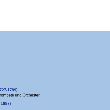
n
727-1789)
Trompete und Orchester
-1887)