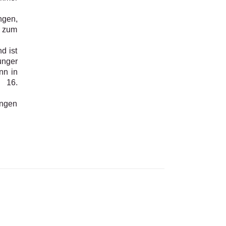
ngen,
 zum
d ist
unger
nn in
m 16.
ungen