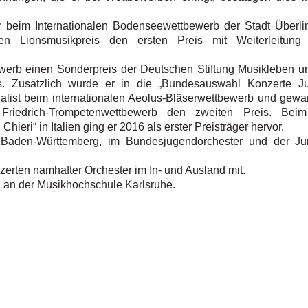
r beim Internationalen Bodenseewettbewerb der Stadt Überli
n Lionsmusikpreis den ersten Preis mit Weiterleitung
werb einen Sonderpreis der Deutschen Stiftung Musikleben un
ts. Zusätzlich wurde er in die „Bundesauswahl Konzerte J
alist beim internationalen Aeolus-Bläserwettbewerb und gewa
 Friedrich-Trompetenwettbewerb den zweiten Preis. Bei
hieri“ in Italien ging er 2016 als erster Preisträger hervor.
r Baden-Württemberg, im Bundesjugendorchester und der J
zerten namhafter Orchester im In- und Ausland mit.
ch an der Musikhochschule Karlsruhe.