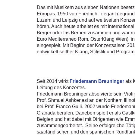
Das mit Musikern aus sieben Nationen beset
Europas. 1950 von Friedrich Tilegant gegründ
Luzern und Leipzig und auf weltweiten Konze
hören. Auch heute arbeitet es mit internation
Berger oder Iris Berben zusammen und war mit
Euro Mediterraneo Rom, OsterKlang Wien), in
eingespielt. Mit Beginn der Konzertsaison 2
entwickelt seither Klang, Stilistik und Progr
Seit 2014 wirkt
Friedemann Breuninger
als 
Leitung des Konzertes.
Friedemann Breuninger absolvierte sein Violi
Prof. Shmuel Ashkenasi an der Northern Illino
bei Prof. Franco Gulli. 2002 wurde Friedema
Granada berufen. Daneben spielt er als Gastko
Belgien und hat dabei mit Dirigenten wie Em
zusammengearbeitet. Seine erfolgreiche Täti
saarländischen und den spanischen Rundfunk