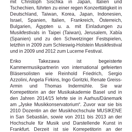
mit Christoph Sischka in Japan, Italien und
Tschechien, führten zu einer regen Konzerttätigkeit in
Deutschland, Taiwan, Korea, Japan, Indonesien,
Israel, Spanien, Italien, Frankreich, Österreich,
Bulgarien, Ägypten u. a. mit Einladungen zu
Musikfestivals in Taipei (Taiwan), Jerusalem, Xabía
(Spanien) und zu den Schwetzinger Festspielen,
letzthin in 2009 zum Schleswig-Holstein Musikfestival
und in 2009 und 2012 zum Lucerne Festival.
Eriko Takezawa ist begeisterte
Kammermusikpartnerin von international gefeierten
Bläsersolisten wie Reinhold Friedrich, Sergio
Azzolini, Angela Firkins, Ingo Goritzki, Renate Greiss-
Armin und Thomas Indermühle. Sie war
Korrepetitorin an der Musikakademie Basel und in
den Jahren 2014/15 lehrte sie in Aarhus/Dänemark
am „Jyske Musikkonservatorium“. Zuvor war sie bis
2010 Dozentin an der Musikhochschule MUSIKENE
in San Sebastián, sowie von 2011 bis 2013 an der
Hochschule für Musik und Darstellende Kunst in
Frankfurt. Derzeit ist sie Korrepetitorin an der